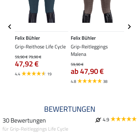
Felix Bühler
Felix Bühler
Equil
Grip-Reithose Life Cycle
Grip-Reitleggings
Grip-
Malena
Aman
59,90 €
79,90 €
44,
47,92 €
59,90 €
ab 47,90 €
4.8
4.4
19
4.8
38
BEWERTUNGEN
30 Bewertungen
4.9
für Grip-Reitleggings Life Cycle