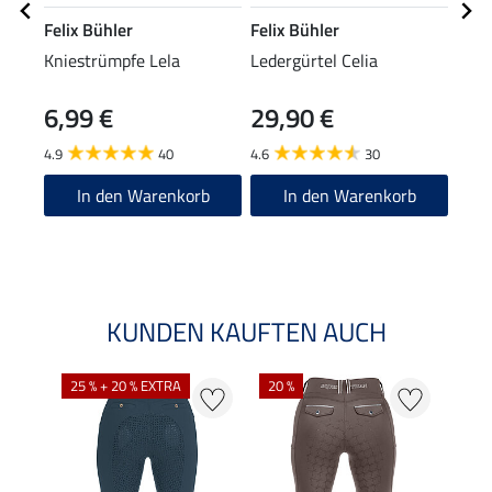
Felix Bühler
Felix Bühler
Feli
Kniestrümpfe Lela
Ledergürtel Celia
Funk
6,99 €
29,90 €
18,90
15
4.9
40
4.6
30
4.9
In den Warenkorb
In den Warenkorb
KUNDEN KAUFTEN AUCH
25 % + 20 % EXTRA
20 %