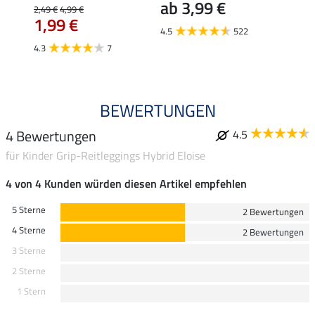
ab 3,99 €
2,49 €
4,99 €
5,99 €
1,99 €
ab 
4.5
522
4.3
7
4.7
BEWERTUNGEN
4 Bewertungen
4.5
für Kinder Grip-Reitleggings Hybrid Eloise
4 von 4 Kunden würden diesen Artikel empfehlen
5 Sterne
2 Bewertungen
4 Sterne
2 Bewertungen
3 Sterne
2 Sterne
1 Stern