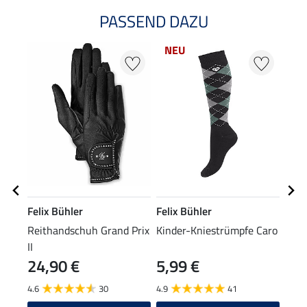
PASSEND DAZU
NEU
Felix Bühler
Felix Bühler
Feli
Reithandschuh Grand Prix
Kinder-Kniestrümpfe Caro
Lede
II
24,90 €
5,99 €
39
4.6
30
4.9
41
4.8