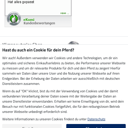
Klimaneutraler Shop
Hast du auch ein Cookie für dein Pferd?
Wir auch! Außerdem verwenden wir Cookies und andere Technologien, um dir ein
Zustellung durch
optimales und sicheres Einkaufserlebnis zu bieten, die Performance unserer Webseite
zu messen und um dir relevante Produkte für dich und dein Pferd zu zeigen! Hierfür
sammeln wir Daten über unsere User und die Nutzung unserer Webseite auf ihren
Sicher bezahlen mit
Endgeräten. Bei der Erhebung der Daten arbeiten wir ausschließlich mit deutschen
Dienstleistern zusammen.
Rechnung
Wenn du auf "OK" klickst, bist du mit der Verwendung von Cookies und der damit
Vorkasse
verbundenen Verarbeitung deiner Daten sowie mit der Weitergabe der Daten an
unsere Dienstleister einverstanden. Erhalten wir keine Einwilligung von dir, wird dein
Impressum
Besuch nur mit funktionalen Cookies fortgeführt, die für den reibungslosen Betrieb
unserer Webseite unbedingt erforderlich sind.
Weitere Informationen zu unseren Cookies findest du unter
Datenschutz
.
Letzte Aktualisierung am 08.08.2026 um 14:33
Alle Preise in Euro inkl. MwSt. zzgl.
Versandkosten