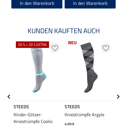
In den Warenkorb
In den Warenkorb
KUNDEN KAUFTEN AUCH
NEU
50 % + 20 % EXTRA
20 %
STEEDS
STEEDS
Felix
hirt
Kinder-Glitzer-
Kniestrümpfe Argyle
Kinde
Kniestrümpfe Coolio
Colou
4,99 €