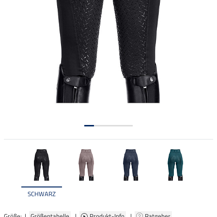
SCHWARZ
Größe: |
Größentabelle
|
Produkt-Info
|
Ratgeber