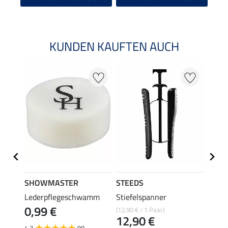
KUNDEN KAUFTEN AUCH
22 %
SHOWMASTER
STEEDS
effax
Lederpflegeschwamm
Stiefelspanner
Stiefe
0,99 €
(12,90 € / 1 Paar)
8,49 €
12,90 €
6,7