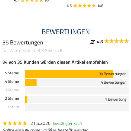
4.7
90
4.6
148
4.9
BEWERTUNGEN
35 Bewertungen
4.8
für Winterstallstiefel Siberia II
34 von 35 Kunden würden diesen Artikel empfehlen
5 Sterne
30 Bewertungen
4 Sterne
4 Bewertungen
3 Sterne
2 Sterne
1 Bewertung
1 Stern
21.5.2026
(bestätigter Kauf)
Sollte eine Nummer größer bestellt werden