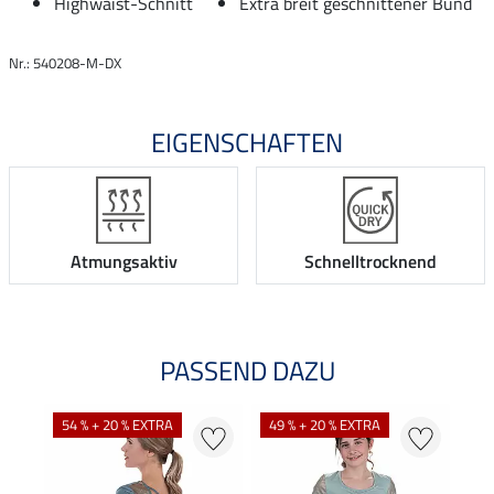
Highwaist-Schnitt
Extra breit geschnittener Bund
Nr.: 540208-M-DX
EIGENSCHAFTEN
Atmungsaktiv
Schnelltrocknend
PASSEND DAZU
54 % + 20 % EXTRA
49 % + 20 % EXTRA