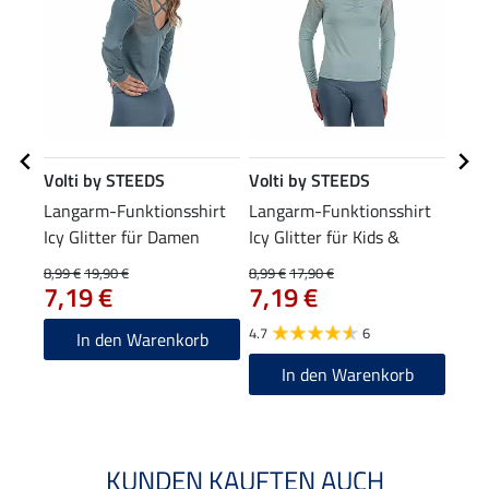
Volti by STEEDS
Volti by STEEDS
Volt
Langarm-Funktionsshirt
Langarm-Funktionsshirt
Volt
Icy Glitter für Damen
Icy Glitter für Kids &
19
Teens
8,99 €
19,90 €
8,99 €
17,90 €
7,19 €
7,19 €
4.8
4.7
6
In den Warenkorb
In den Warenkorb
KUNDEN KAUFTEN AUCH