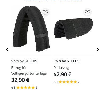
Volti by STEEDS
Volti by STEEDS
Volti
fi
Bezug für
Padbezug
Volti
42,90 €
349
Voltigiergurtunterlage
32,90 €
5.0
2
5.0
4.8
5