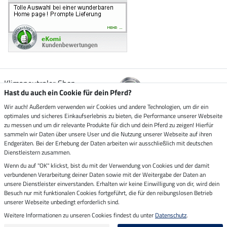
Klimaneutraler Shop
Hast du auch ein Cookie für dein Pferd?
Wir auch! Außerdem verwenden wir Cookies und andere Technologien, um dir ein
Zustellung durch
optimales und sicheres Einkaufserlebnis zu bieten, die Performance unserer Webseite
zu messen und um dir relevante Produkte für dich und dein Pferd zu zeigen! Hierfür
sammeln wir Daten über unsere User und die Nutzung unserer Webseite auf ihren
Sicher bezahlen mit
Endgeräten. Bei der Erhebung der Daten arbeiten wir ausschließlich mit deutschen
Dienstleistern zusammen.
Rechnung
Wenn du auf "OK" klickst, bist du mit der Verwendung von Cookies und der damit
Vorkasse
verbundenen Verarbeitung deiner Daten sowie mit der Weitergabe der Daten an
unsere Dienstleister einverstanden. Erhalten wir keine Einwilligung von dir, wird dein
Besuch nur mit funktionalen Cookies fortgeführt, die für den reibungslosen Betrieb
Impressum
unserer Webseite unbedingt erforderlich sind.
Weitere Informationen zu unseren Cookies findest du unter
Datenschutz
.
Letzte Aktualisierung am 08.08.2026 um 14:33