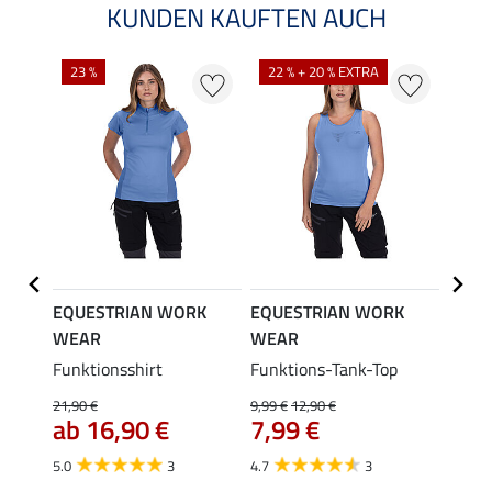
KUNDEN KAUFTEN AUCH
23 %
22 % + 20 % EXTRA
K
EQUESTRIAN WORK
EQUESTRIAN WORK
EQUE
WEAR
WEAR
WEA
Funktionsshirt
Funktions-Tank-Top
Ganzj
Outdo
21,90 €
9,99 €
12,90 €
49,
ab 16,90 €
7,99 €
4.8
5.0
3
4.7
3