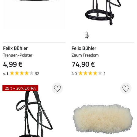
Felix Bühler
Felix Bühler
Trensen-Polster
Zaum Freedom
4,99 €
74,90 €
4.1
32
4.0
1
25 % + 20 % EXTRA