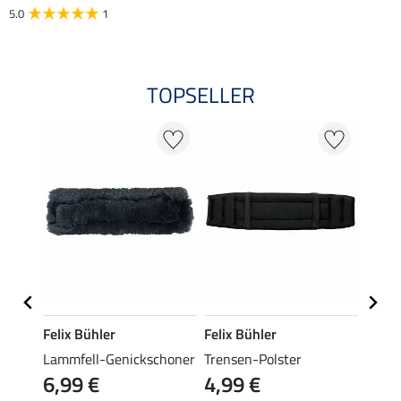
5.0
1
TOPSELLER
23 %
Felix Bühler
Felix Bühler
Felix
g ll
Lammfell-Genickschoner
Trensen-Polster
Zaum 
6,99 €
4,99 €
64,90 