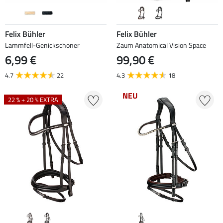
Felix Bühler
Felix Bühler
Lammfell-Genickschoner
Zaum Anatomical Vision Space
6,99 €
99,90 €
4.7
22
4.3
18
NEU
22 % + 20 % EXTRA