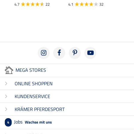
51,
4.7
22
4.1
32
5.0
MEGA STORES
ONLINE SHOPPEN
KUNDENSERVICE
KRÄMER PFERDESPORT
Jobs
Wachse mit uns
4