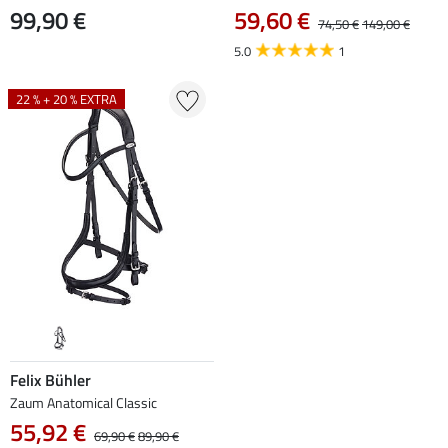
99,90 €
59,60 €
74,50 €
149,00 €
5.0
1
22 % + 20 % EXTRA
Felix Bühler
Zaum Anatomical Classic
55,92 €
69,90 €
89,90 €