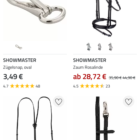
SHOWMASTER
SHOWMASTER
Zügelsnap, oval
Zaum Rosalinde
3,49 €
ab 28,72 €
35,90 €
44,90 €
4.7
48
4.5
23