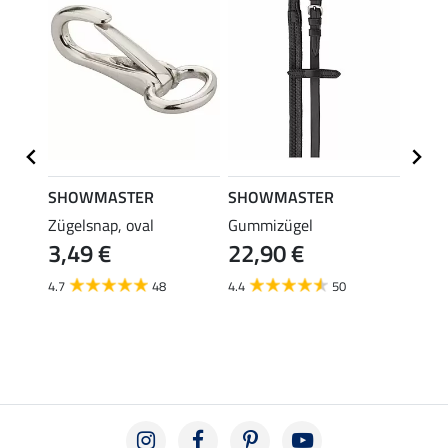
SHOWMASTER
SHOWMASTER
SHO
it
Zügelsnap, oval
Gummizügel
Leder
3,49 €
22,90 €
19,
4.7
48
4.4
50
4.5