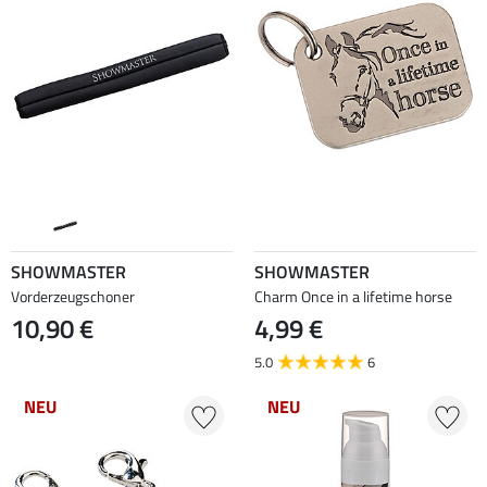
SHOWMASTER
SHOWMASTER
Vorderzeugschoner
Charm Once in a lifetime horse
10,90 €
4,99 €
5.0
6
NEU
NEU