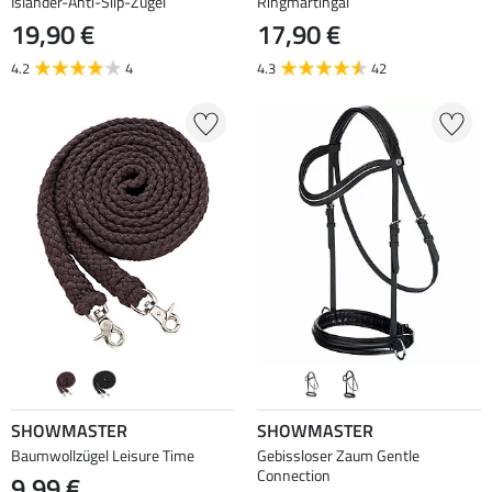
Isländer-Anti-Slip-Zügel
Ringmartingal
19,90 €
17,90 €
4.2
4
4.3
42
SHOWMASTER
SHOWMASTER
Baumwollzügel Leisure Time
Gebissloser Zaum Gentle
Connection
9,99 €