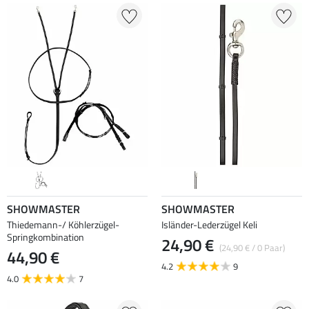
SHOWMASTER
SHOWMASTER
Thiedemann-/ Köhlerzügel-
Isländer-Lederzügel Keli
Springkombination
24,90 €
(24,90 € / 0 Paar)
44,90 €
4.2
9
4.0
7