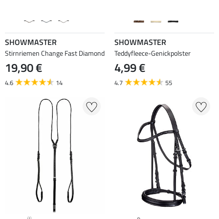
SHOWMASTER
SHOWMASTER
Stirnriemen Change Fast Diamond
Teddyfleece-Genickpolster
19,90 €
4,99 €
4.6
14
4.7
55