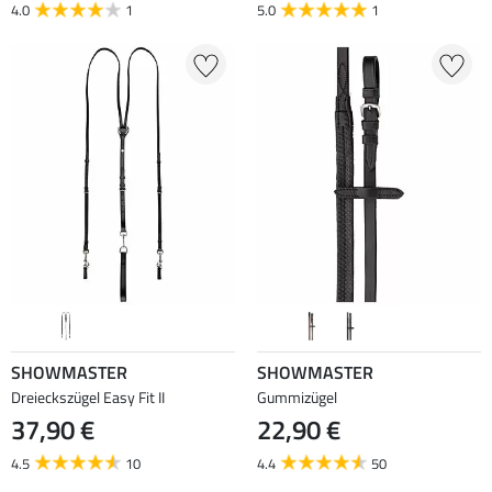
4.0
1
5.0
1
SHOWMASTER
SHOWMASTER
Dreieckszügel Easy Fit II
Gummizügel
37,90 €
22,90 €
4.5
10
4.4
50