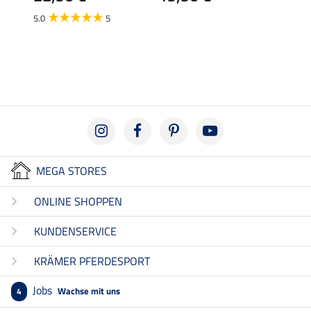
22,
5.0
5
4.8
MEGA STORES
ONLINE SHOPPEN
KUNDENSERVICE
KRÄMER PFERDESPORT
Jobs
Wachse mit uns
4