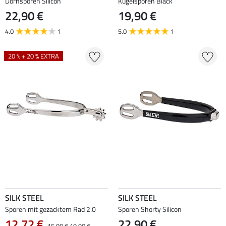
Dornsporen Silicon
Kugelsporen Black
22,90 €
19,90 €
4.0
1
5.0
1
20 % + 20 % EXTRA
SILK STEEL
SILK STEEL
Sporen mit gezacktem Rad 2.0
Sporen Shorty Silicon
12,72 €
22,90 €
15,90 €
19,90 €