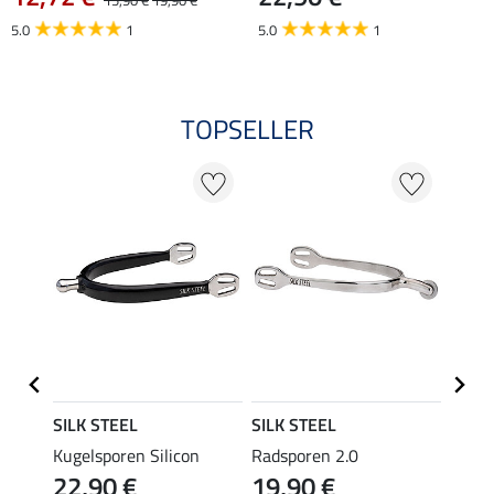
5.0
1
5.0
1
TOPSELLER
SILK STEEL
SILK STEEL
SILK 
chen
Kugelsporen Silicon
Radsporen 2.0
Spore
22,90 €
19,90 €
Ballr