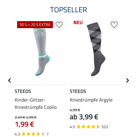
TOPSELLER
NEU
NE
50 % + 20 % EXTRA
STEEDS
STEEDS
STEE
Kinder-Glitzer-
Kniestrümpfe Argyle
Kinde
Kniestrümpfe Coolio
Rain
4,99 €
5,9
ab 3,99 €
2,49 €
4,99 €
1,99 €
4.9
4.5
522
4.3
7