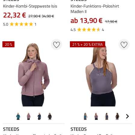
Kinder-Kombi-Steppweste Isis
Kinder-Funktions-Poloshirt
Madlen II
22,32 €
27,90 €
34,90 €
ab 13,90 €
17,90 €
5.0
1
4.5
4
20 %
21 % + 20 % EXTRA
STEEDS
STEEDS