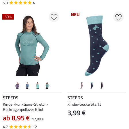
5.0
4
NEU
50 %
STEEDS
STEEDS
Kinder-Funktions-Stretch-
Kinder-Socke Starlit
Rollkragenpullover Elliot
3,99 €
ab 8,95 €
17,90 €
4.7
12