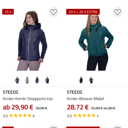
25 %
20 % + 20 % EXTRA
STEEDS
STEEDS
Kinder-Kombi-Steppjacke Inja
Kinder-Blouson Mabel
ab 29,90 €
28,72 €
39,90 €
35,90 €
44,90 €
5.0
6
5.0
2