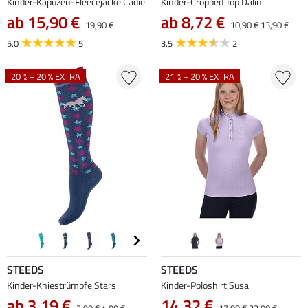
Kinder-Kapuzen-Fleecejacke Cadie
Kinder-Cropped Top Dalin
ab 15,90 €
ab 8,72 €
19,90 €
10,90 €
13,90 €
5.0
5
3.5
2
20 % + 20 % EXTRA
21 % + 20 % EXTRA
STEEDS
STEEDS
Kinder-Kniestrümpfe Stars
Kinder-Poloshirt Susa
ab 3,19 €
14,32 €