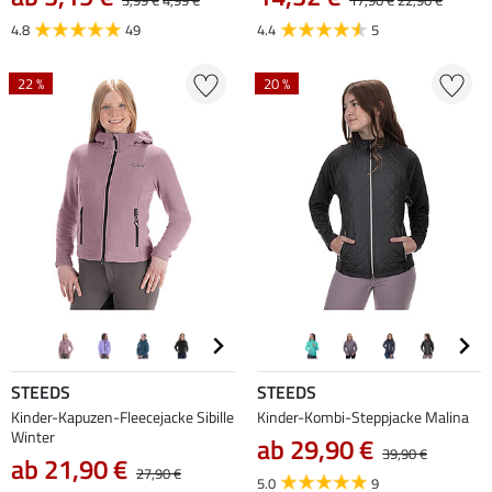
3,99 €
4,99 €
17,90 €
22,90 €
4.8
49
4.4
5
22 %
20 %
STEEDS
STEEDS
Kinder-Kapuzen-Fleecejacke Sibille
Kinder-Kombi-Steppjacke Malina
Winter
ab 29,90 €
39,90 €
ab 21,90 €
27,90 €
5.0
9