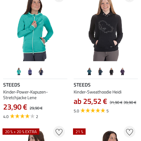
STEEDS
STEEDS
Kinder-Power-Kapuzen-
Kinder-Sweathoodie Heidi
Stretchjacke Lene
ab 25,52 €
31,90 €
39,90 €
23,90 €
29,90 €
5.0
5
4.0
2
20 % + 20 % EXTRA
21 %