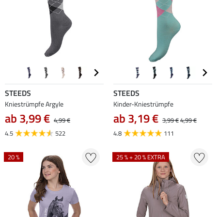
STEEDS
STEEDS
Kniestrümpfe Argyle
Kinder-Kniestrümpfe
ab 3,99 €
ab 3,19 €
4,99 €
3,99 €
4,99 €
4.5
522
4.8
111
20 %
25 % + 20 % EXTRA