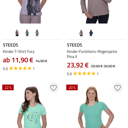
STEEDS
STEEDS
Kinder T-Shirt Fury
Kinder-Funktions-Regenjacke
Pina II
ab 11,90 €
14,90 €
23,92 €
29,90 €
39,90 €
5.0
1
5.0
1
22 %
20 %