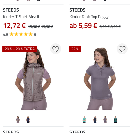
STEEDS
STEEDS
Kinder-T-Shirt Mea II
Kinder Tank-Top Peggy
12,72 €
ab 5,59 €
15,90 €
19,90 €
6,99 €
8,99 €
4.8
6
20 % + 20 % EXTRA
22 %
STEEDS
STEEDS