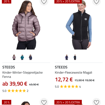
20 %
20 % + 20 % EXTRA
STEEDS
STEEDS
Kinder-Winter-Steppreitjacke
Kinder-Fleeceweste Magali
Fenna
12,72 €
15,90 €
19,90 €
ab 39,90 €
49,90 €
5.0
4
5.0
2
20 %
20 % + 20 % EXTRA