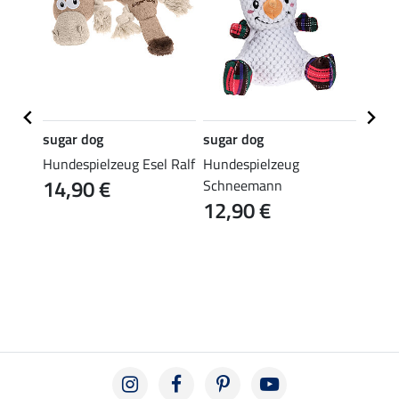
sugar dog
sugar dog
SHO
Hundespielzeug Esel Ralf
Hundespielzeug
Schab
14,90 €
Schneemann
39,90 
12,90 €
ab 
4.8