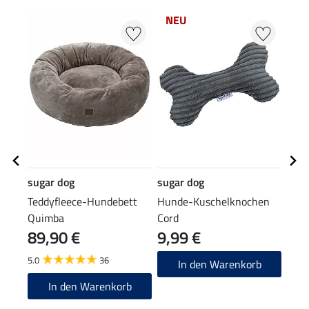
NEU
sugar dog
sugar dog
suga
Teddyfleece-Hundebett
Hunde-Kuschelknochen
Hund
Quimba
Cord
Löwe
89,90 €
9,99 €
9,9
5.0
36
4.8
In den Warenkorb
In den Warenkorb