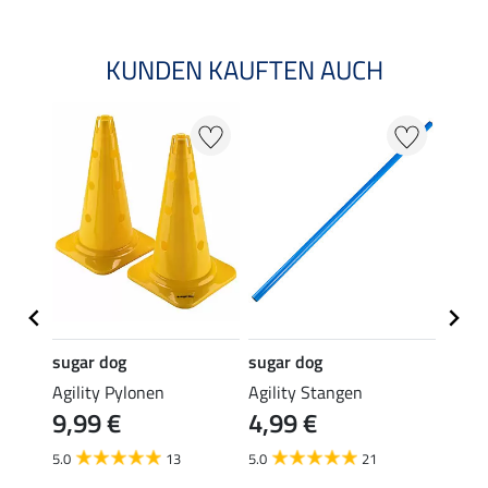
KUNDEN KAUFTEN AUCH
sugar dog
sugar dog
sugar
ug Agi
Agility Pylonen
Agility Stangen
Softi
9,99 €
4,99 €
Geflü
(49,95 
5.0
13
5.0
21
9,9