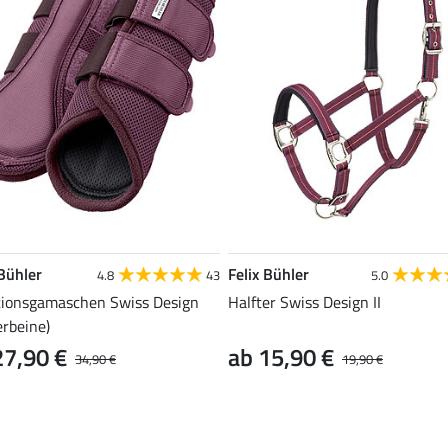
 Bühler
Felix Bühler
4.8
43
5.0
ionsgamaschen Swiss Design
Halfter Swiss Design II
erbeine)
27,90 €
ab 15,90 €
34,90 €
19,90 €