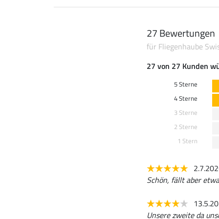
27 Bewertungen
für Fliegenhaube Swi
27 von 27 Kunden wü
5 Sterne
4 Sterne
3 Sterne
2 Sterne
1 Stern
2.7.20
Schön, fällt aber etwa
13.5.2
Unsere zweite da unse