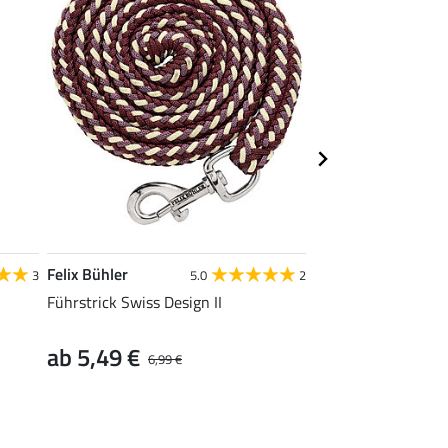
Felix Bühler
Felix Bühler
3
5.0
2
Führstrick Swiss Design II
Anbindeseil Swiss D
ab 5,49 €
ab 5,99 €
6,99 €
7,99 