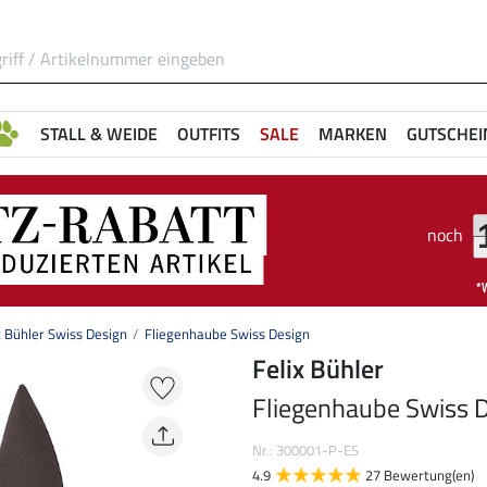
STALL & WEIDE
OUTFITS
SALE
MARKEN
GUTSCHEI
noch
x Bühler Swiss Design
Fliegenhaube Swiss Design
Felix Bühler
Fliegenhaube Swiss 
Nr.: 300001-P-ES
4.9
27 Bewertung(en)