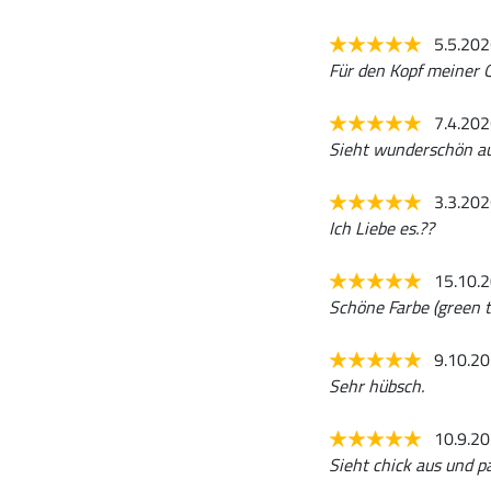
5.5.20
Für den Kopf meiner Q
7.4.20
Sieht wunderschön aus
3.3.20
Ich Liebe es.??
15.10.
Schöne Farbe (green t
9.10.2
Sehr hübsch.
10.9.2
Sieht chick aus und pa