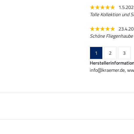
1.5.20
Tolle Kollektion und 
23.4.2
Schöne Fliegenhaube i
1
2
3
Herstellerinformatio
info@kraemer.de, ww