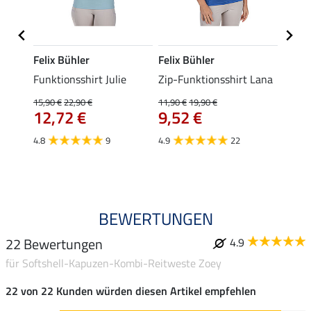
Felix Bühler
Felix Bühler
Felix
t Jess
Funktionsshirt Julie
Zip-Funktionsshirt Lana
Funkt
Mara 
15,90 €
22,90 €
11,90 €
19,90 €
12,72 €
9,52 €
15,90 
12,
4.8
9
4.9
22
4.9
BEWERTUNGEN
22 Bewertungen
4.9
für Softshell-Kapuzen-Kombi-Reitweste Zoey
22 von 22 Kunden würden diesen Artikel empfehlen