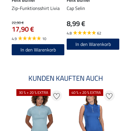
Zip-Funktionsshirt Livia
Cap Selin
Stre
8,99 €
4,9
22,90 €
17,90 €
4.8
62
5.0
4.9
10
In den Warenkorb
In den Warenkorb
KUNDEN KAUFTEN AUCH
30 % + 20 % EXTRA
40 % + 20 % EXTRA
20 %