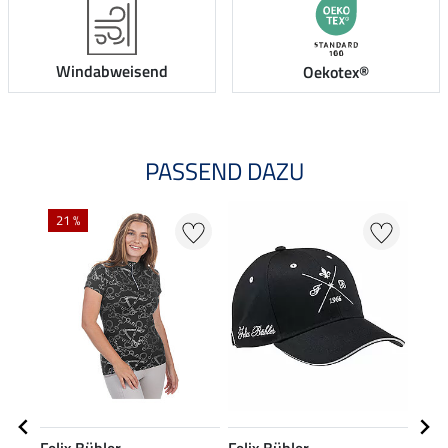
Windabweisend
Oekotex®
PASSEND DAZU
NE
21 %
Felix Bühler
Felix Bühler
Feli