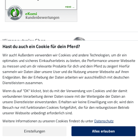
Klimaneutraler Shop
Hast du auch ein Cookie für dein Pferd?
Wir auch! Außerdem verwenden wir Cookies und andere Technologien, um dir ein
Zustellung durch
optimales und sicheres Einkaufserlebnis zu bieten, die Performance unserer Webseite
zu messen und um dir relevante Produkte für dich und dein Pferd zu zeigen! Hierfür
sammeln wir Daten über unsere User und die Nutzung unserer Webseite auf ihren
Sicher bezahlen mit
Endgeräten. Bei der Erhebung der Daten arbeiten wir ausschließlich mit deutschen
Dienstleistern zusammen.
Rechnung
Wenn du auf "OK" klickst, bist du mit der Verwendung von Cookies und der damit
Vorkasse
verbundenen Verarbeitung deiner Daten sowie mit der Weitergabe der Daten an
unsere Dienstleister einverstanden. Erhalten wir keine Einwilligung von dir, wird dein
Impressum
Besuch nur mit funktionalen Cookies fortgeführt, die für den reibungslosen Betrieb
unserer Webseite unbedingt erforderlich sind.
Weitere Informationen zu unseren Cookies findest du unter
Datenschutz
.
Letzte Aktualisierung am 06.08.2026 um 14:39
Alle Preise in Euro inkl. MwSt. zzgl.
Versandkosten
Einstellungen
Alles erlauben