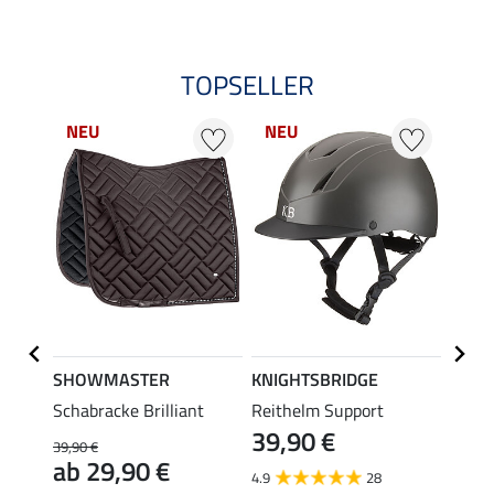
TOPSELLER
NEU
NEU
NE
SHOWMASTER
KNIGHTSBRIDGE
Felix
dge
Schabracke Brilliant
Reithelm Support
Schab
39,90 €
39,90 €
49,90 
ab 29,90 €
ab 
4.9
28