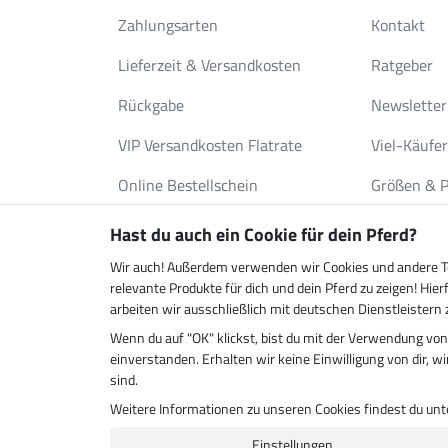
Zahlungsarten
Kontakt
Lieferzeit & Versandkosten
Ratgeber
Rückgabe
Newsletter
VIP Versandkosten Flatrate
Viel-Käufe
Online Bestellschein
Größen & P
Gutscheine
Deckenwas
Hast du auch ein Cookie für dein Pferd?
FAQ
Katalog an
Wir auch! Außerdem verwenden wir Cookies und andere Tec
relevante Produkte für dich und dein Pferd zu zeigen! H
arbeiten wir ausschließlich mit deutschen Dienstleister
Wenn du auf "OK" klickst, bist du mit der Verwendung vo
Klimaneutraler Shop
Zustell
einverstanden. Erhalten wir keine Einwilligung von dir, w
sind.
Weitere Informationen zu unseren Cookies findest du un
Einstellungen