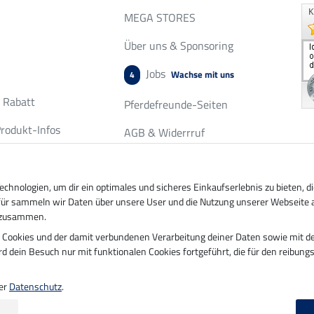
MEGA STORES
Über uns & Sponsoring
Jobs
Wachse mit uns
4
r Rabatt
Pferdefreunde-Seiten
rodukt-Infos
AGB & Widerrruf
chservice
Datenschutz & Cookies
fordern
hnologien, um dir ein optimales und sicheres Einkaufserlebnis zu bieten, 
Impressum
ierfür sammeln wir Daten über unsere User und die Nutzung unserer Webseite 
n zusammen.
n Cookies und der damit verbundenen Verarbeitung deiner Daten sowie mit de
ung durch
Sicher bezahlen mit
ird dein Besuch nur mit funktionalen Cookies fortgeführt, die für den reibun
Vorkasse
ter
Datenschutz
.