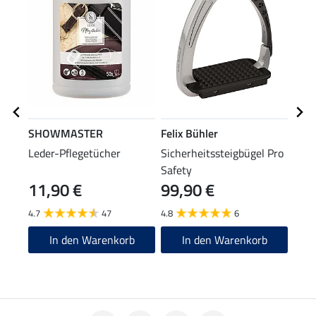
SHOWMASTER
Felix Bühler
SHO
Leder-Pflegetücher
Sicherheitssteigbügel Pro
Tedd
Safety
Stei
11,90 €
99,90 €
6,9
4.7
47
4.8
6
5.0
In den Warenkorb
In den Warenkorb