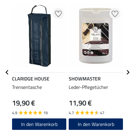
CLARIDGE HOUSE
SHOWMASTER
SHO
Trensentasche
Leder-Pflegetücher
All-
19,90 €
11,90 €
(25,80
12
4.9
19
4.7
47
4.7
In den Warenkorb
In den Warenkorb