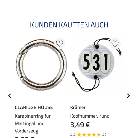
KUNDEN KAUFTEN AUCH
CLARIDGE HOUSE
Krämer
Kräm
Karabinerring für
Kopfnummer, rund
Zügel
3,49 €
2,4
Martingal und
Vorderzeug
4.4
42
4.6