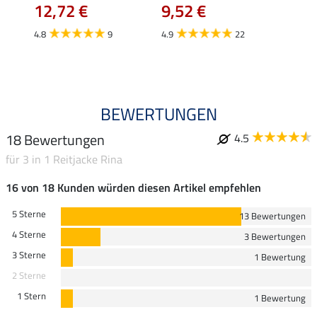
12,72 €
9,52 €
15,90 
12,
4.8
9
4.9
22
4.9
BEWERTUNGEN
18 Bewertungen
4.5
für 3 in 1 Reitjacke Rina
16 von 18 Kunden würden diesen Artikel empfehlen
5 Sterne
13 Bewertungen
4 Sterne
3 Bewertungen
3 Sterne
1 Bewertung
2 Sterne
1 Stern
1 Bewertung