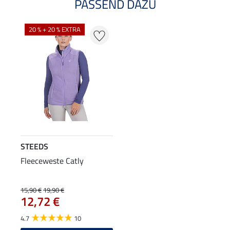
PASSEND DAZU
20 % + 20 % EXTRA
STEEDS
Fleeceweste Catly
15,90 €
19,90 €
12,72 €
4.7
10