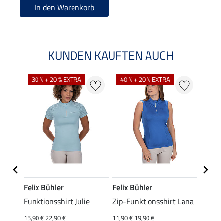
In den Warenkorb
KUNDEN KAUFTEN AUCH
30 % + 20 % EXTRA
40 % + 20 % EXTRA
20 %
Felix Bühler
Felix Bühler
Felix
t
Funktionsshirt Julie
Zip-Funktionsshirt Lana
Funkt
Mara 
15,90 €
22,90 €
11,90 €
19,90 €