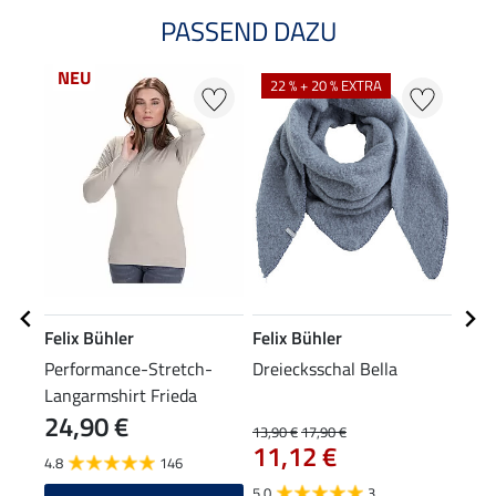
PASSEND DAZU
NEU
22 % + 20 % EXTRA
20
Felix Bühler
Felix Bühler
Feli
Performance-Stretch-
Dreiecksschal Bella
Bean
Langarmshirt Frieda
24,90 €
13,90 €
17,90 €
7,99 
11,12 €
6,3
4.8
146
5.0
3
2.5