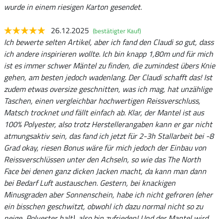
wurde in einem riesigen Karton gesendet.
26.12.2025
(bestätigter Kauf)
Ich bewerte selten Artikel, aber ich fand den Claudi so gut, dass
ich andere inspirieren wollte. Ich bin knapp 1,80m und für mich
ist es immer schwer Mäntel zu finden, die zumindest übers Knie
gehen, am besten jedoch wadenlang. Der Claudi schafft das! Ist
zudem etwas oversize geschnitten, was ich mag, hat unzählige
Taschen, einen vergleichbar hochwertigen Reissverschluss,
Matsch trocknet und fällt einfach ab. Klar, der Mantel ist aus
100% Polyester, also trotz Herstellerangaben kann er gar nicht
atmungsaktiv sein, das fand ich jetzt für 2-3h Stallarbeit bei -8
Grad okay, riesen Bonus wäre für mich jedoch der Einbau von
Reissverschlüssen unter den Achseln, so wie das The North
Face bei denen ganz dicken Jacken macht, da kann man dann
bei Bedarf Luft austauschen. Gestern, bei knackigen
Minusgraden aber Sonnenschein, habe ich nicht gefroren (eher
ein bisschen geschwitzt, obwohl ich dazu normal nicht so zu
neige, Polyester halt), also bin zufrieden! Und der Mantel wird