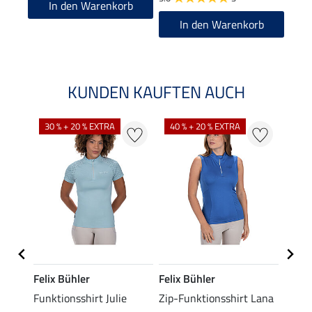
In den Warenkorb
In den Warenkorb
KUNDEN KAUFTEN AUCH
30 % + 20 % EXTRA
40 % + 20 % EXTRA
20 %
Felix Bühler
Felix Bühler
Felix
t Jess
Funktionsshirt Julie
Zip-Funktionsshirt Lana
Funkt