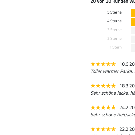
20 von 20 Kunden wü
5 Sterne
4 Sterne
3 Sterne
2 Sterne
1 Stern
10.6.2
Toller warmer Parka, f
18.3.2
Sehr schöne Jacke, hä
24.2.2
Sehr schöne Reitjacke
22.2.2