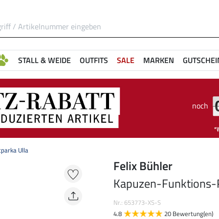
STALL & WEIDE
OUTFITS
SALE
MARKEN
GUTSCHEI
noch
parka Ulla
Felix Bühler
Kapuzen-Funktions-R
Nr.: 653773-XS-S
4.8
20 Bewertung(en)