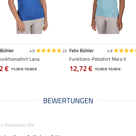
 Bühler
Felix Bühler
4.9
22
4.9
Funktionsshirt Lana
Funktions-Poloshirt Mara II
2 €
12,72 €
11,90 €
19,90 €
15,90 €
19,90 €
BEWERTUNGEN
s-Reitparka Ulla