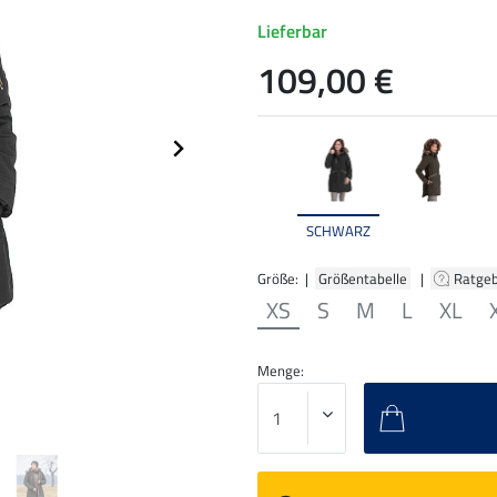
Lieferbar
109,00 €
SCHWARZ
Größe: |
Größentabelle
|
Ratge
XS
S
M
L
XL
Menge: