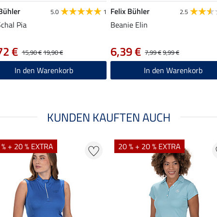
 Bühler
Felix Bühler
5.0
1
2.5
chal Pia
Beanie Elin
72 €
6,39 €
15,90 €
19,90 €
7,99 €
9,99 €
In den Warenkorb
In den Warenkorb
KUNDEN KAUFTEN AUCH
 % + 20 % EXTRA
20 % + 20 % EXTRA