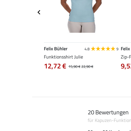
Felix Bühler
Felix
4.9
101
4.8
9
irt Olivia
Funktionsshirt Julie
Zip-
12,72 €
9,5
0 €
19,90 €
15,90 €
22,90 €
20 Bewertungen
für Kapuzen-Funktion