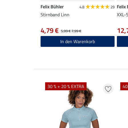
Felix Bühler
Felix
4.8
29
Stirnband Linn
XXL-S
4,79 €
12,
5,99 €
7,99 €
In den Warenkorb
EXTRA
30 % + 20 % EXTRA
40