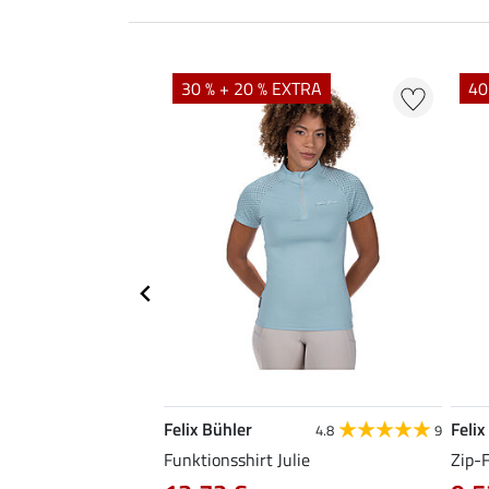
EXTRA
30 % + 20 % EXTRA
40
Felix Bühler
Felix
4.9
9
4.8
9
line
Funktionsshirt Julie
Zip-