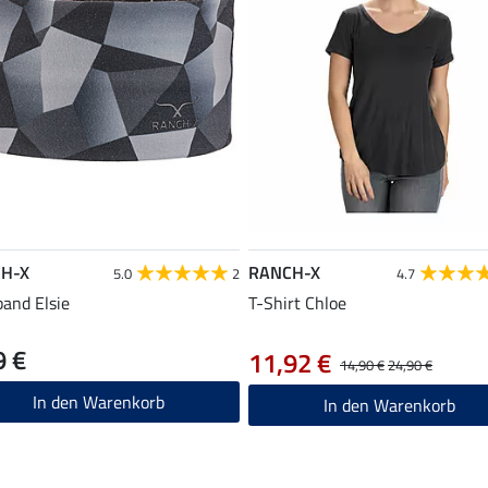
H-X
RANCH-X
5.0
2
4.7
band Elsie
T-Shirt Chloe
9 €
11,92 €
14,90 €
24,90 €
In den Warenkorb
In den Warenkorb