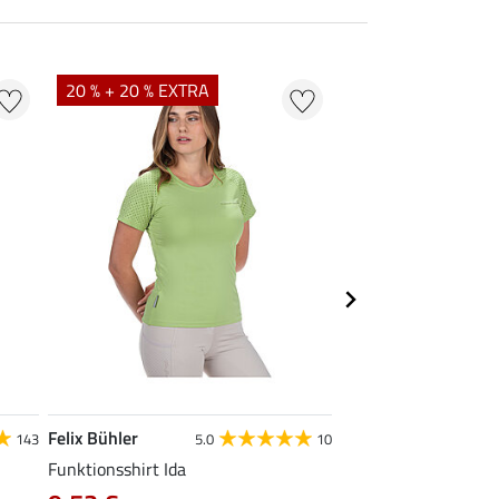
20 % + 20 % EXTRA
20 % + 20 % EXTR
Felix Bühler
Felix Bühler
143
5.0
10
Funktionsshirt Ida
Funktionsshirt Aline