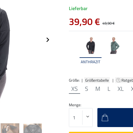
Lieferbar
39,90 €
49,90 €
ANTHRAZIT
Größe: |
Größentabelle
|
Ratge
XS
S
M
L
XL
Menge: