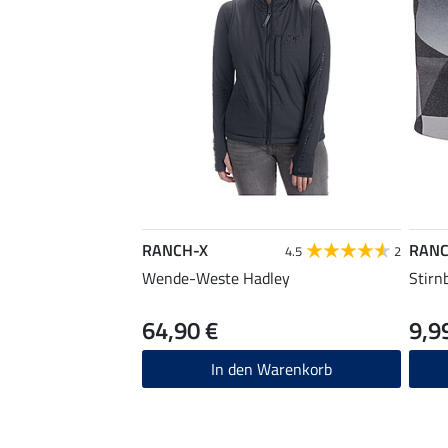
RANCH-X
RANC
4.5
2
Wende-Weste Hadley
Stirn
64,90 €
9,9
In den Warenkorb