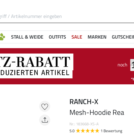
STALL & WEIDE
OUTFITS
SALE
MARKEN
GUTSCHEI
noch
RANCH-X
Mesh-Hoodie Rea
Nr.: 183668-XS-A
5.0
1 Bewertung