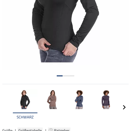
SCHWARZ
Größe: |
Größentabelle
|
Ratgeber