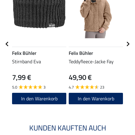
Felix Bühler
Felix Bühler
Feli
Stirnband Eva
Teddyfleece-Jacke Fay
2 in
Eleo
7,99 €
49,90 €
99
5.0
3
4.7
23
4.8
In den Warenkorb
In den Warenkorb
KUNDEN KAUFTEN AUCH