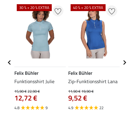
30 % + 20 % EXTRA
40 % + 20 % EXTRA
20 %
Felix Bühler
Felix Bühler
Felix
t
Funktionsshirt Julie
Zip-Funktionsshirt Lana
Funkt
Mara 
15,90 €
22,90 €
11,90 €
19,90 €
12,72 €
9,52 €
15,90 
12,
4.8
9
4.9
22
4.9