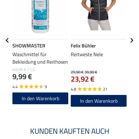
SHOWMASTER
Felix Bühler
Feli
Waschmittel für
Reitweste Nele
Perf
Bekleidung und Reithosen
Lilly
(49,95 € / 1 l)
29,90 €
39,90 €
27,90
9,99 €
23,92 €
22
4.4
9
4.8
21
4.9
In den Warenkorb
In den Warenkorb
KUNDEN KAUFTEN AUCH