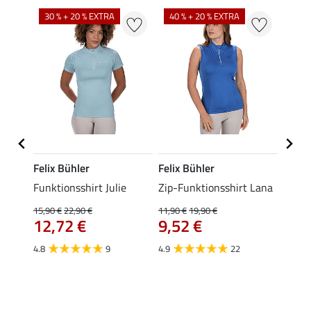
30 % + 20 % EXTRA
40 % + 20 % EXTRA
20 %
Felix Bühler
Felix Bühler
Felix
Funktionsshirt Julie
Zip-Funktionsshirt Lana
Funkt
Mara 
15,90 €
22,90 €
11,90 €
19,90 €
12,72 €
9,52 €
15,90 
12,
4.8
9
4.9
22
4.9