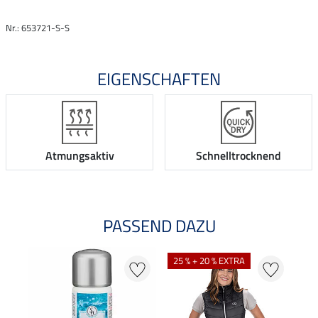
Nr.: 653721-S-S
EIGENSCHAFTEN
Atmungsaktiv
Schnelltrocknend
PASSEND DAZU
25 % + 20 % EXTRA
20