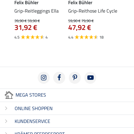
Felix Bühler
Felix Bühler
Felix
Grip-Reitleggings Ella
Grip-Reithose Life Cycle
Grip-
Male
39,90 €
59,90 €
59,90 €
79,90 €
31,92 €
47,92 €
59,90 
ab 
4.5
4
4.4
18
4.8
MEGA STORES
ONLINE SHOPPEN
KUNDENSERVICE
KRÄMER PFERDESPORT