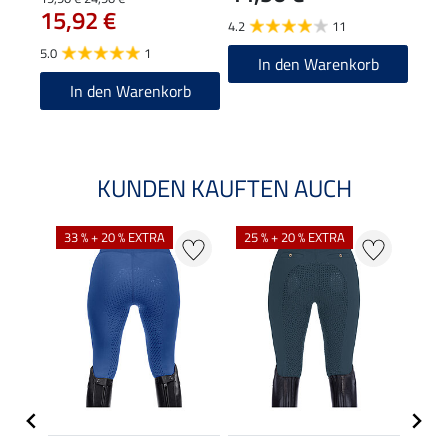
15,92 €
4.2
11
4.8
5.0
1
In den Warenkorb
In den Warenkorb
KUNDEN KAUFTEN AUCH
33 % + 20 % EXTRA
25 % + 20 % EXTRA
20 %