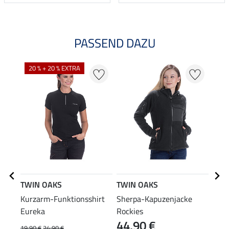
PASSEND DAZU
20 % + 20 % EXTRA
TWIN OAKS
TWIN OAKS
TWI
Kurzarm-Funktionsshirt
Sherpa-Kapuzenjacke
Rege
Eureka
Rockies
Vanc
44,90 €
49
19,90 €
24,90 €