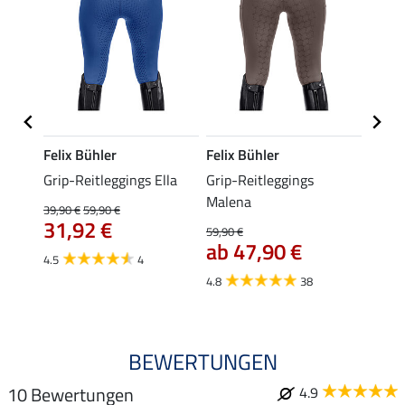
Felix Bühler
Felix Bühler
Equil
Grip-Reitleggings Ella
Grip-Reitleggings
Grip-
Malena
Aman
39,90 €
59,90 €
44,
31,92 €
59,90 €
ab 47,90 €
4.8
4.5
4
4.8
38
BEWERTUNGEN
10 Bewertungen
4.9