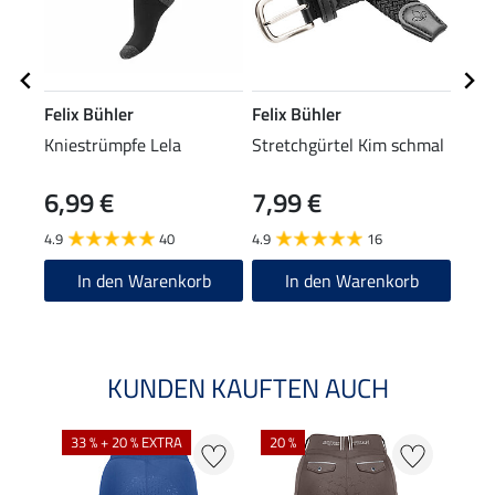
Felix Bühler
Felix Bühler
Feli
Kniestrümpfe Lela
Stretchgürtel Kim schmal
Zip-
6,99 €
7,99 €
22
4.9
40
4.9
16
4.8
In den Warenkorb
In den Warenkorb
KUNDEN KAUFTEN AUCH
33 % + 20 % EXTRA
20 %