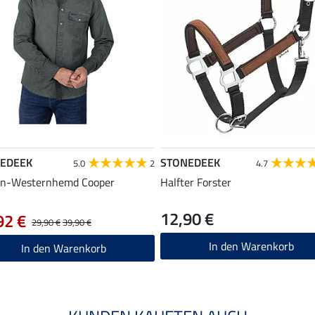
EDEEK
STONEDEEK
5.0
2
4.7
en-Westernhemd Cooper
Halfter Forster
12,90 €
92 €
29,90 €
39,90 €
In den Warenkorb
In den Warenkorb