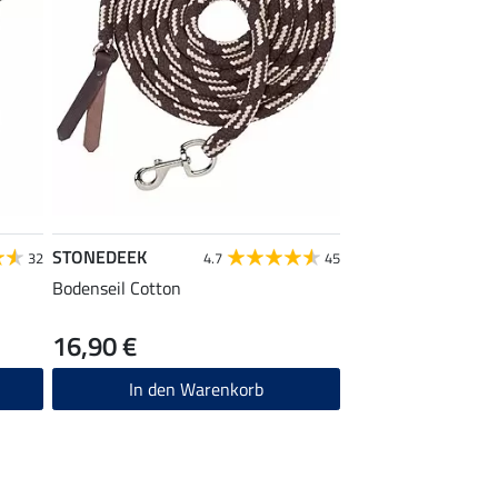
STONEDEEK
32
4.7
45
Bodenseil Cotton
16,90 €
In den Warenkorb