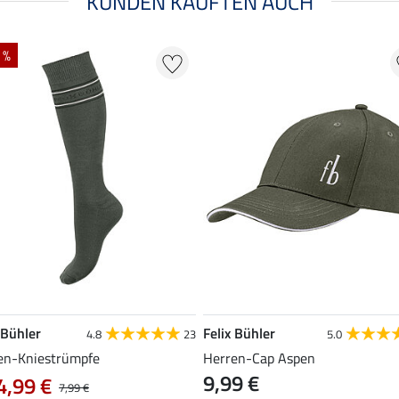
KUNDEN KAUFTEN AUCH
 %
 Bühler
Felix Bühler
4.8
23
5.0
en-Kniestrümpfe
Herren-Cap Aspen
9,99 €
4,99 €
7,99 €