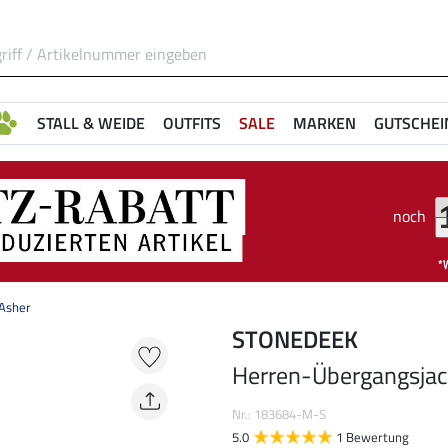
STALL & WEIDE
OUTFITS
SALE
MARKEN
GUTSCHEI
noch
Asher
STONEDEEK
Herren-Übergangsjac
Nr.: 183684-M-S
5.0
1 Bewertung