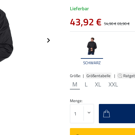
Lieferbar
43,92 €
54,90 €
69,90 €
SCHWARZ
Größe: |
Größentabelle
|
Ratge
M
L
XL
XXL
Menge: