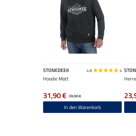
STONEDEEK
STON
4.8
4
Hoodie Matt
Herr
31,90 €
23,
39,90 €
In den Warenkorb