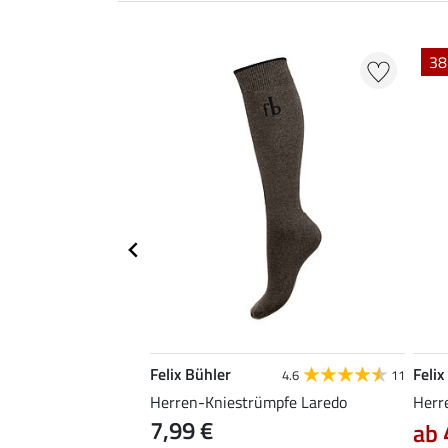
38
Felix Bühler
Felix
4.9
15
4.6
11
s-Poloshirt Denver
Herren-Kniestrümpfe Laredo
Herr
7,99 €
ab 
22,90 €