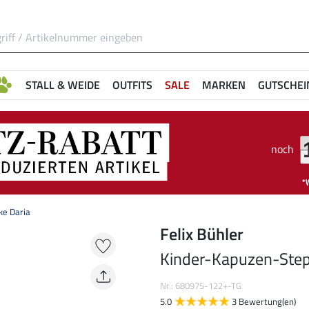
STALL & WEIDE
OUTFITS
SALE
MARKEN
GUTSCHEI
noch
ke Daria
Felix Bühler
Kinder-Kapuzen-Step
Nr.: 680975-122+-TG
5.0
3 Bewertung(en)