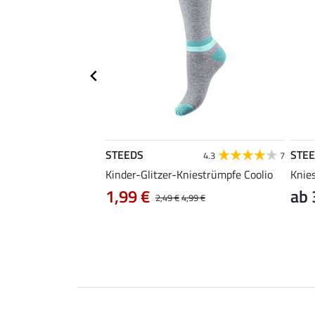
STEEDS
STE
4.6
30
4.3
7
rshirt Jule
Kinder-Glitzer-Kniestrümpfe Coolio
Knie
1,99 €
ab 
24,90 €
2,49 €
4,99 €