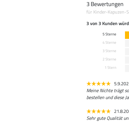
3 Bewertungen
für Kinder-Kapuzen-S
3 von 3 Kunden würd
5 Sterne
4 Sterne
3 Sterne
2 Sterne
1 Stern
5.9.20
Meine Nichte trägt so
bestellen und diese J
21.8.2
Sehr gute Qualität un