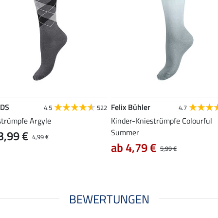
EDS
Felix Bühler
4.5
522
4.7
strümpfe Argyle
Kinder-Kniestrümpfe Colourful
Summer
3,99 €
4,99 €
ab 4,79 €
5,99 €
BEWERTUNGEN