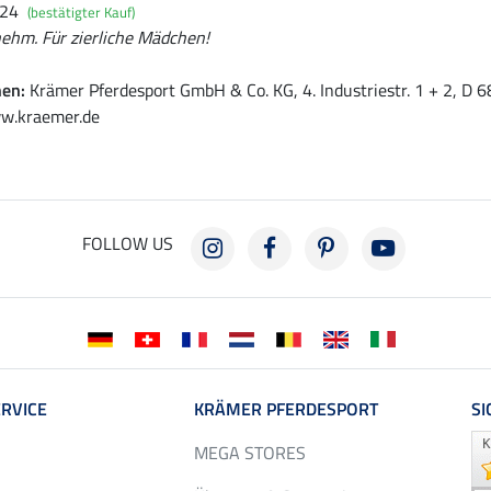
024
(bestätigter Kauf)
nehm. Für zierliche Mädchen!
nen:
Krämer Pferdesport GmbH & Co. KG, 4. Industriestr. 1 + 2, D
w.kraemer.de
FOLLOW US
RVICE
KRÄMER PFERDESPORT
SI
MEGA STORES