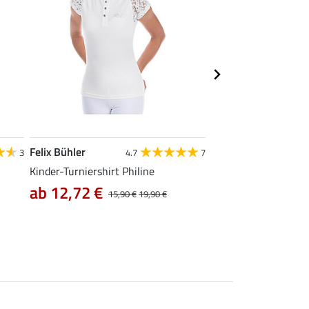
Felix Bühler
Felix Bühler
3
4.7
7
4
Kinder-Turniershirt Philine
Funktions-Turniershi
ab 12,72 €
ab 14,90 €
15,90 €
19,90 €
24,9