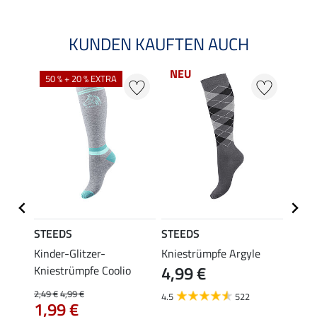
KUNDEN KAUFTEN AUCH
NEU
50 % + 20 % EXTRA
20 %
STEEDS
STEEDS
Felix
hirt
Kinder-Glitzer-
Kniestrümpfe Argyle
Kinde
4,99 €
Kniestrümpfe Coolio
Colou
2,49 €
4,99 €
5,99 €
4.5
522
1,99 €
ab 