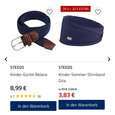
NE
20 % + 20 % EXTRA
STEEDS
STEEDS
STE
Kinder-Gürtel Belana
Kinder-Sommer-Stirnband
Kind
Gita
8,99 €
11
4,79 €
5,99 €
3,83 €
4.7
18
4.7
In den Warenkorb
In den Warenkorb