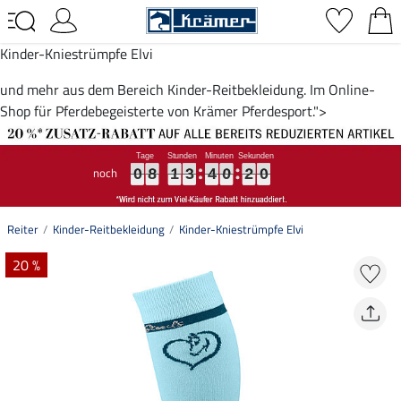
Kinder-Kniestrümpfe Elvi
und mehr aus dem Bereich Kinder-Reitbekleidung. Im Online-
Shop für Pferdebegeisterte von Krämer Pferdesport.">
noch
0
0
0
8
8
8
1
1
1
3
3
3
4
4
4
0
0
0
1
2
9
0
0
8
1
3
4
0
2
0
1
9
Reiter
Kinder-Reitbekleidung
Kinder-Kniestrümpfe Elvi
20 %