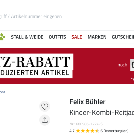
STALL & WEIDE
OUTFITS
SALE
MARKEN
GUTSCHEI
noch
ora
Felix Bühler
Kinder-Kombi-Reitja
Nr.: 680985-122+-S
4.7
6 Bewertung(en)