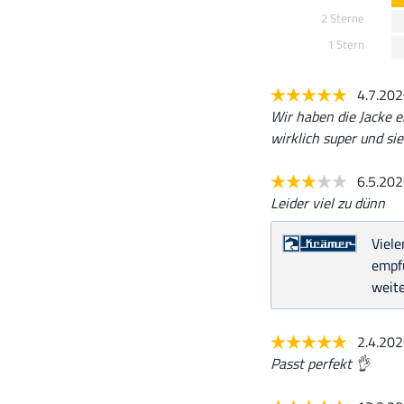
2 Sterne
1 Stern
4.7.20
Wir haben die Jacke ei
wirklich super und si
6.5.20
Leider viel zu dünn
Viele
empf
weite
2.4.20
Passt perfekt 👌