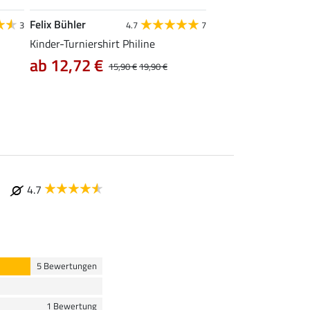
Felix Bühler
Felix Bühler
3
4.7
7
4
Kinder-Turniershirt Philine
Funktions-Turniershi
ab 12,72 €
ab 14,90 €
15,90 €
19,90 €
24,9
4.7
5 Bewertungen
1 Bewertung