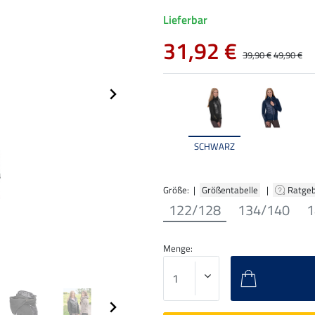
Lieferbar
31,92 €
39,90 €
49,90 €
SCHWARZ
Größe: |
Größentabelle
|
Ratge
122/128
134/140
1
Menge: