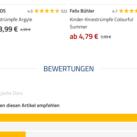
EDS
Felix Bühler
4.5
522
4.7
strümpfe Argyle
Kinder-Kniestrümpfe Colourful
Summer
3,99 €
4,99 €
ab 4,79 €
5,99 €
BEWERTUNGEN
tjacke Dora
en diesen Artikel empfehlen