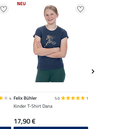
NEU
NEU
Felix Bühler
Felix Bühler
4
5.0
1
Kinder T-Shirt Dana
Kinder-Performance
17,90 €
39,90 €