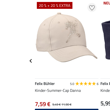
NE
20 % + 20 % EXTRA
Felix Bühler
Felix
5.0
6
Kinder-Summer-Cap Danna
Kinde
5,9
7,59 €
9,49 €
11,90 €