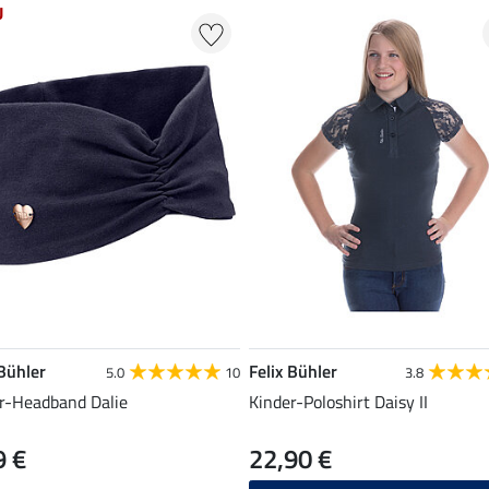
U
 Bühler
Felix Bühler
5.0
10
3.8
r-Headband Dalie
Kinder-Poloshirt Daisy II
9 €
22,90 €