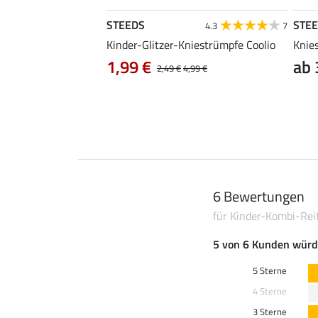
STEEDS
STE
4.6
30
4.3
7
rshirt Jule
Kinder-Glitzer-Kniestrümpfe Coolio
Knie
1,99 €
ab 
24,90 €
2,49 €
4,99 €
6 Bewertungen
für Kinder-Kombi-Rei
5 von 6 Kunden würd
5 Sterne
4 Sterne
3 Sterne