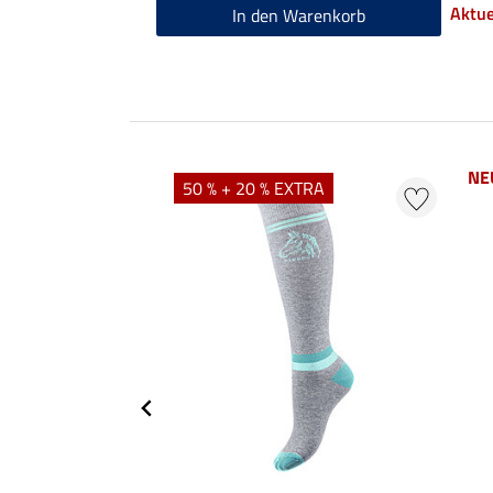
Aktue
In den Warenkorb
NE
50 % + 20 % EXTRA