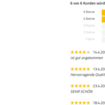
6 von 6 Kunden würd
5 Sterne
4 Sterne
3 Sterne
2 Sterne
1 Stern
14.4.2
ist gut angekommen
13.4.2
Hervorragende Qualit
23.4.2
SEHR SCHÖN
18.4.2