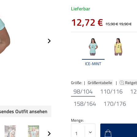
Lieferbar
12,72 €
15,90 €
19,90 €
ICE-MINT
Größe: |
Größentabelle
|
Ratge
98/104
110/116
12
158/164
170/176
sendes Outfit ansehen
Menge: