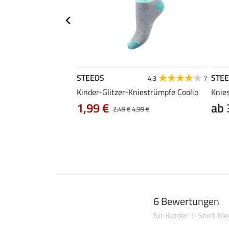
STEEDS
STE
4.6
30
4.3
7
rshirt Jule
Kinder-Glitzer-Kniestrümpfe Coolio
Knie
1,99 €
ab 
24,90 €
2,49 €
4,99 €
6 Bewertungen
für Kinder-T-Shirt Mea