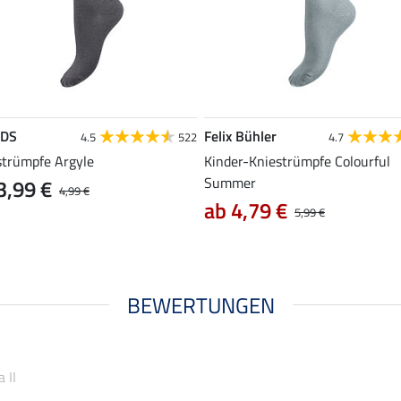
EDS
Felix Bühler
4.5
522
4.7
strümpfe Argyle
Kinder-Kniestrümpfe Colourful
Summer
3,99 €
4,99 €
ab 4,79 €
5,99 €
BEWERTUNGEN
 II