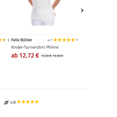
Felix Bühler
Felix Bühler
3
4.7
7
4
Kinder-Turniershirt Philine
Funktions-Turniershi
ab 12,72 €
ab 14,90 €
15,90 €
19,90 €
24,9
4.8