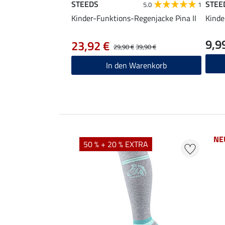
STEEDS
STEE
5.0
1
Kinder-Funktions-Regenjacke Pina II
Kind
9,9
23,92 €
29,90 €
39,90 €
In den Warenkorb
NE
50 % + 20 % EXTRA