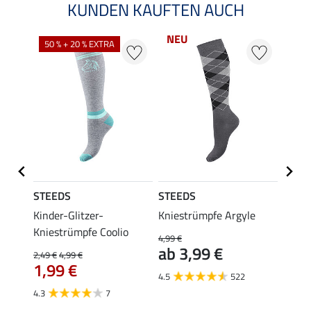
KUNDEN KAUFTEN AUCH
NEU
50 % + 20 % EXTRA
20 %
STEEDS
STEEDS
Felix
hirt
Kinder-Glitzer-
Kniestrümpfe Argyle
Kinde
Kniestrümpfe Coolio
Colou
4,99 €
ab 3,99 €
2,49 €
4,99 €
5,99 €
1,99 €
ab 
4.5
522
4.3
7
4.7