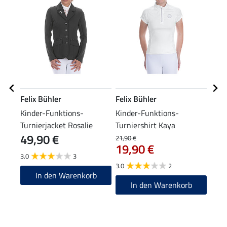
Felix Bühler
Felix Bühler
STE
Kinder-Funktions-
Kinder-Funktions-
Reit
Turnierjacket Rosalie
Turniershirt Kaya
49,90 €
9,9
21,90 €
19,90 €
3.0
3
4.6
3.0
2
In den Warenkorb
In den Warenkorb