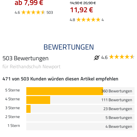
ab 
ab 7,99 €
14,90 €
26,90 €
11,92 €
4.0
4.6
503
4.8
4
BEWERTUNGEN
503 Bewertungen
4.6
für Reithandschuh Newport
471 von 503 Kunden würden diesen Artikel empfehlen
5 Sterne
360 Bewertungen
4 Sterne
111 Bewertungen
3 Sterne
23 Bewertungen
2 Sterne
5 Bewertungen
1 Stern
4 Bewertungen