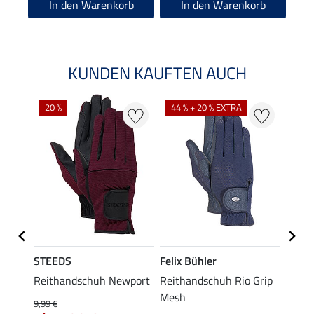
In den Warenkorb
In den Warenkorb
KUNDEN KAUFTEN AUCH
20 %
44 % + 20 % EXTRA
STEEDS
Felix Bühler
Felix
ECK-
Reithandschuh Newport
Reithandschuh Rio Grip
Reith
Mesh
Grip
9,99 €