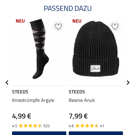
PASSEND DAZU
NEU
NEU
STEEDS
STEEDS
STE
Kniestrümpfe Argyle
Beanie Anuk
Chap
4,99 €
7,99 €
59
4.5
522
4.6
41
4.2