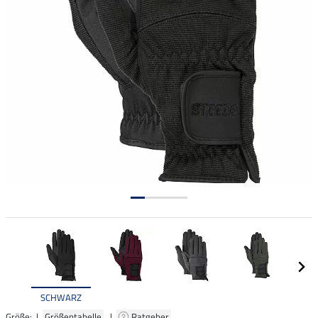
SCHWARZ
Größe: |
Größentabelle
|
Ratgeber