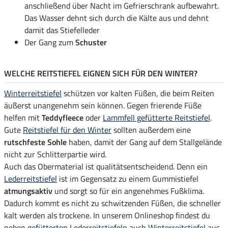
anschließend über Nacht im Gefrierschrank aufbewahrt.
Das Wasser dehnt sich durch die Kälte aus und dehnt
damit das Stiefelleder
Der Gang zum
Schuster
WELCHE REITSTIEFEL EIGNEN SICH FÜR DEN WINTER?
Winterreitstiefel
schützen vor kalten Füßen, die beim Reiten
äußerst unangenehm sein können. Gegen frierende Füße
helfen mit
Teddyfleece
oder
Lammfell gefütterte Reitstiefel
.
Gute
Reitstiefel für den Winter
sollten außerdem eine
rutschfeste Sohle
haben, damit der Gang auf dem Stallgelände
nicht zur Schlitterpartie wird.
Auch das Obermaterial ist qualitätsentscheidend. Denn ein
Lederreitstiefel
ist im Gegensatz zu einem Gummistiefel
atmungsaktiv
und sorgt so für ein angenehmes Fußklima.
Dadurch kommt es nicht zu schwitzenden Füßen, die schneller
kalt werden als trockene. In unserem Onlineshop findest du
neben
gefütterten Lederreitstiefeln
auch
Winterreitstiefel
aus