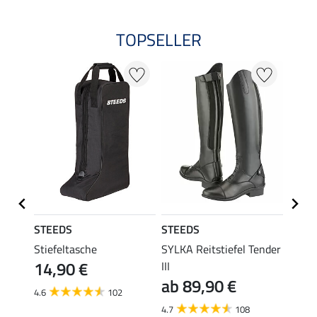
TOPSELLER
STEEDS
STEEDS
STEE
Stiefeltasche
SYLKA Reitstiefel Tender
SYLKA
14,90 €
ab 
III
ab 89,90 €
4.6
102
4.6
4.7
108