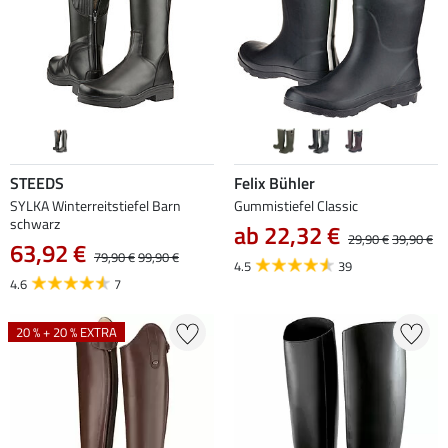
STEEDS
Felix Bühler
SYLKA Winterreitstiefel Barn
Gummistiefel Classic
schwarz
ab 22,32 €
29,90 €
39,90 €
63,92 €
79,90 €
99,90 €
4.5
39
4.6
7
20 % + 20 % EXTRA