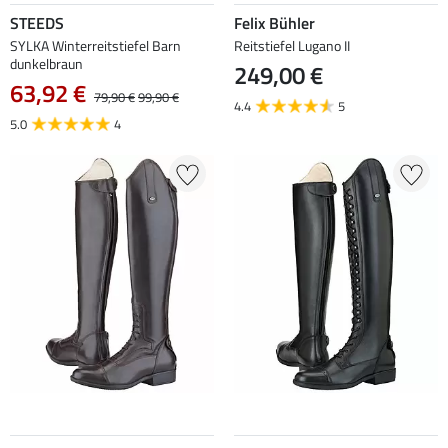
STEEDS
Felix Bühler
SYLKA Winterreitstiefel Barn
Reitstiefel Lugano II
dunkelbraun
249,00 €
63,92 €
79,90 €
99,90 €
4.4
5
5.0
4