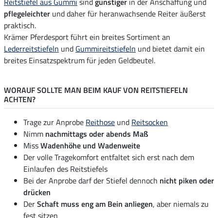
Reitstiefel aus Gummi
sind
günstiger
in der Anschaffung und
pflegeleichter
und daher für heranwachsende Reiter äußerst
praktisch.
Krämer Pferdesport führt ein breites Sortiment an
Lederreitstiefeln
und
Gummireitstiefeln
und bietet damit ein
breites Einsatzspektrum für jeden Geldbeutel.
WORAUF SOLLTE MAN BEIM KAUF VON REITSTIEFELN
ACHTEN?
Trage zur Anprobe
Reithose
und
Reitsocken
Nimm
nachmittags oder abends Maß
Miss
Wadenhöhe und Wadenweite
Der volle Tragekomfort entfaltet sich erst nach dem
Einlaufen des Reitstiefels
Bei der Anprobe darf der Stiefel dennoch
nicht piken oder
drücken
Der
Schaft muss eng am Bein anliegen
, aber niemals zu
fest sitzen