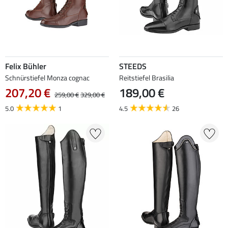
Felix Bühler
STEEDS
Schnürstiefel Monza cognac
Reitstiefel Brasilia
207,20 €
189,00 €
259,00 €
329,00 €
5.0
1
4.5
26