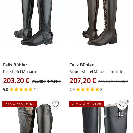
Felix Bühler
Felix Bühler
Reitstiefel Monaco
Schnürstiefel Monza chocolate
203,20 €
207,20 €
254,00 €
319,00 €
259,00 €
329,00 €
5.0
11
4.9
8
20 % + 20 % EXTRA
25 % + 20 % EXTRA