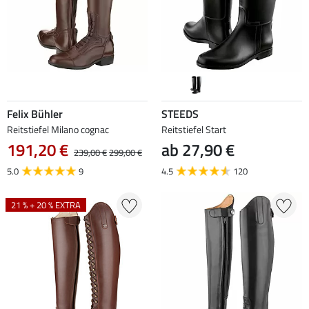
Felix Bühler
STEEDS
Reitstiefel Milano cognac
Reitstiefel Start
191,20 €
ab 27,90 €
239,00 €
299,00 €
5.0
9
4.5
120
21 % + 20 % EXTRA