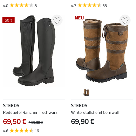
4.0
8
4.7
33
NEU
50 %
STEEDS
STEEDS
Reitstiefel Rancher III schwarz
Winterstallstiefel Cornwall
69,50 €
69,90 €
139,00 €
4.6
16