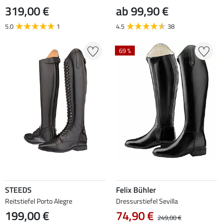
319,00 €
ab 99,90 €
5.0
1
4.5
38
69 %
STEEDS
Felix Bühler
Reitstiefel Porto Alegre
Dressurstiefel Sevilla
199,00 €
74,90 €
249,00 €