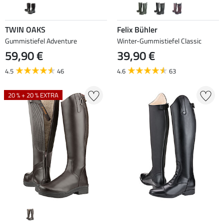
TWIN OAKS
Felix Bühler
Gummistiefel Adventure
Winter-Gummistiefel Classic
59,90 €
39,90 €
4.5
46
4.6
63
20 % + 20 % EXTRA