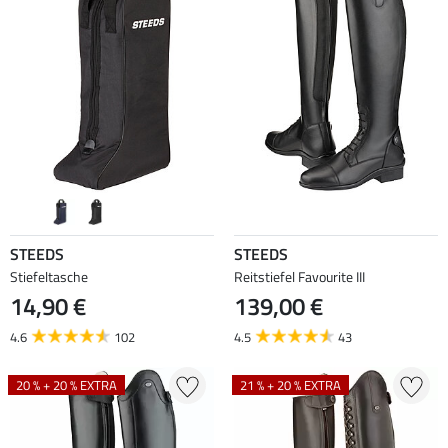
STEEDS
STEEDS
Stiefeltasche
Reitstiefel Favourite III
14,90 €
139,00 €
4.6
102
4.5
43
20 % + 20 % EXTRA
21 % + 20 % EXTRA