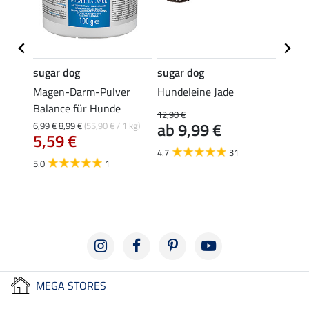
sugar dog
sugar dog
sugar
he
Magen-Darm-Pulver
Hundeleine Jade
Hunde
Balance für Hunde
12,90 €
11,90 
ab 9,99 €
9,5
6,99 €
8,99 €
(55,90 € / 1 kg)
5,59 €
4.7
31
5.0
1
MEGA STORES