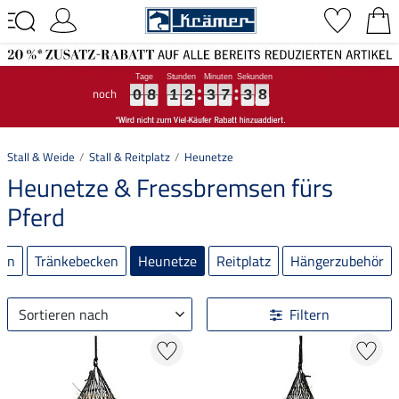
noch
0
0
0
8
8
8
1
1
1
2
2
2
3
3
3
7
7
7
3
3
3
7
7
7
0
8
1
2
3
7
3
7
Stall & Weide
Stall & Reitplatz
Heunetze
Heunetze & Fressbremsen fürs
Pferd
eln
Tränkebecken
Heunetze
Reitplatz
Hängerzubehör
Sortieren nach
Filtern