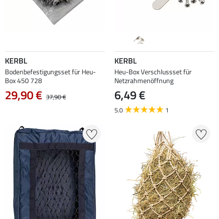
KERBL
KERBL
Bodenbefestigungsset für Heu-
Heu-Box Verschlussset für
Box 450 728
Netzrahmenöffnung
29,90 €
6,49 €
37,90 €
5.0
1