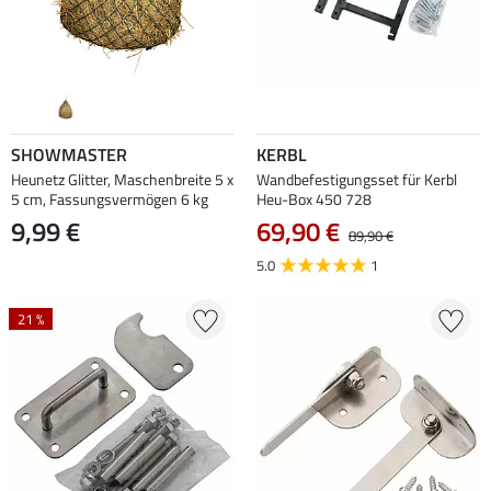
SHOWMASTER
KERBL
Heunetz Glitter, Maschenbreite 5 x
Wandbefestigungsset für Kerbl
5 cm, Fassungsvermögen 6 kg
Heu-Box 450 728
9,99 €
69,90 €
89,90 €
5.0
1
21 %