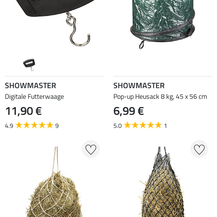
SHOWMASTER
SHOWMASTER
Digitale Futterwaage
Pop-up Heusack 8 kg, 45 x 56 cm
11,90 €
6,99 €
4.9
9
5.0
1