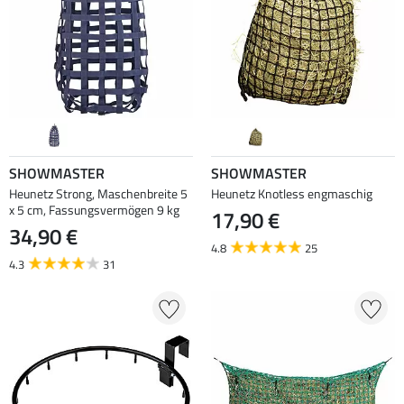
SHOWMASTER
SHOWMASTER
Heunetz Strong, Maschenbreite 5
Heunetz Knotless engmaschig
x 5 cm, Fassungsvermögen 9 kg
17,90 €
34,90 €
4.8
25
4.3
31