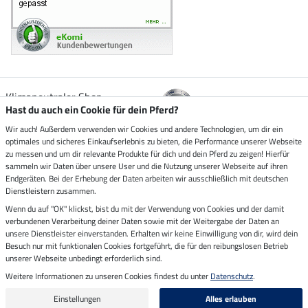
Klimaneutraler Shop
Hast du auch ein Cookie für dein Pferd?
Wir auch! Außerdem verwenden wir Cookies und andere Technologien, um dir ein
Zustellung durch
optimales und sicheres Einkaufserlebnis zu bieten, die Performance unserer Webseite
zu messen und um dir relevante Produkte für dich und dein Pferd zu zeigen! Hierfür
sammeln wir Daten über unsere User und die Nutzung unserer Webseite auf ihren
Sicher bezahlen mit
Endgeräten. Bei der Erhebung der Daten arbeiten wir ausschließlich mit deutschen
Dienstleistern zusammen.
Rechnung
Wenn du auf "OK" klickst, bist du mit der Verwendung von Cookies und der damit
Vorkasse
verbundenen Verarbeitung deiner Daten sowie mit der Weitergabe der Daten an
unsere Dienstleister einverstanden. Erhalten wir keine Einwilligung von dir, wird dein
Impressum
Besuch nur mit funktionalen Cookies fortgeführt, die für den reibungslosen Betrieb
unserer Webseite unbedingt erforderlich sind.
Weitere Informationen zu unseren Cookies findest du unter
Datenschutz
.
Letzte Aktualisierung am 09.08.2026 um 07:13
Alle Preise in Euro inkl. MwSt. zzgl.
Versandkosten
Einstellungen
Alles erlauben