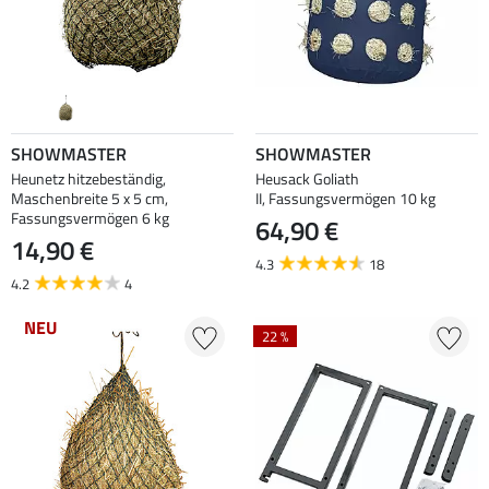
SHOWMASTER
SHOWMASTER
Heunetz hitzebeständig,
Heusack Goliath
Maschenbreite 5 x 5 cm,
II, Fassungsvermögen 10 kg
Fassungsvermögen 6 kg
64,90 €
14,90 €
4.3
18
4.2
4
NEU
22 %