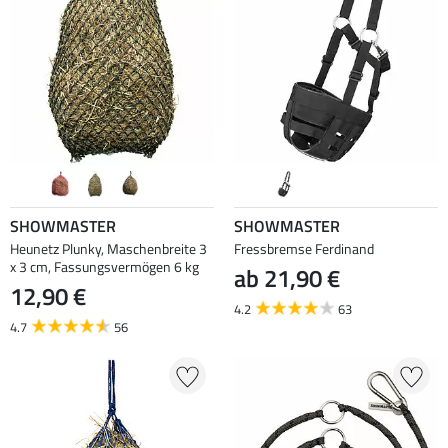
SHOWMASTER
SHOWMASTER
Heunetz Plunky, Maschenbreite 3
Fressbremse Ferdinand
x 3 cm, Fassungsvermögen 6 kg
ab 21,90 €
12,90 €
4.2
63
4.7
56