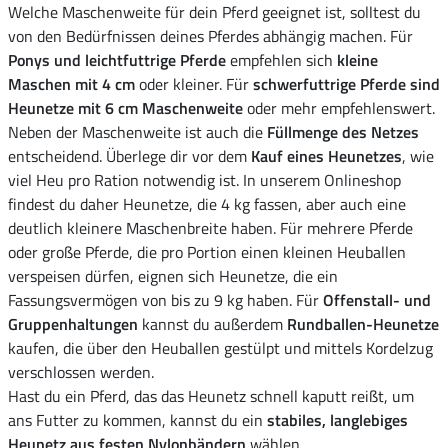
Welche Maschenweite für dein Pferd geeignet ist, solltest du
von den Bedürfnissen deines Pferdes abhängig machen. Für
Ponys und leichtfuttrige Pferde
empfehlen sich
kleine
Maschen mit 4 cm
oder kleiner. Für
schwerfuttrige Pferde sind
Heunetze mit 6 cm Maschenweite
oder mehr empfehlenswert.
Neben der Maschenweite ist auch die
Füllmenge des Netzes
entscheidend. Überlege dir vor dem
Kauf eines Heunetzes
, wie
viel Heu pro Ration notwendig ist. In unserem Onlineshop
findest du daher Heunetze, die 4 kg fassen, aber auch eine
deutlich kleinere Maschenbreite haben. Für mehrere Pferde
oder große Pferde, die pro Portion einen kleinen Heuballen
verspeisen dürfen, eignen sich Heunetze, die ein
Fassungsvermögen von bis zu 9 kg haben. Für
Offenstall- und
Gruppenhaltungen
kannst du außerdem
Rundballen-Heunetze
kaufen, die über den Heuballen gestülpt und mittels Kordelzug
verschlossen werden.
Hast du ein Pferd, das das Heunetz schnell kaputt reißt, um
ans Futter zu kommen, kannst du ein
stabiles, langlebiges
Heunetz aus festen Nylonbändern
wählen.