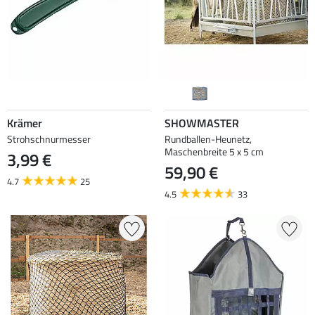
Krämer
SHOWMASTER
Strohschnurmesser
Rundballen-Heunetz,
Maschenbreite 5 x 5 cm
3,99 €
59,90 €
4.7
25
4.5
33