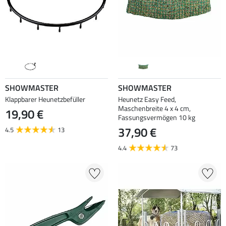
SHOWMASTER
SHOWMASTER
Klappbarer Heunetzbefüller
Heunetz Easy Feed,
Maschenbreite 4 x 4 cm,
19,90 €
Fassungsvermögen 10 kg
37,90 €
4.5
13
4.4
73