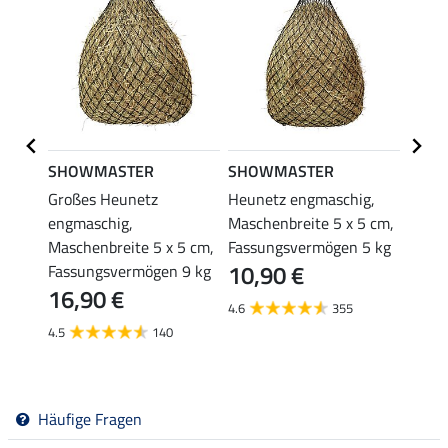
SHOWMASTER
SHOWMASTER
SHO
I
Großes Heunetz
Heunetz engmaschig,
Heune
engmaschig,
Maschenbreite 5 x 5 cm,
Masch
Maschenbreite 5 x 5 cm,
Fassungsvermögen 5 kg
Fassu
10,90 €
12,
Fassungsvermögen 9 kg
16,90 €
4.6
355
4.7
4.5
140
Häufige Fragen