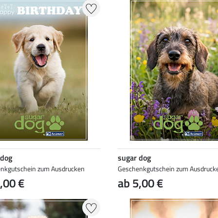
 dog
sugar dog
nkgutschein zum Ausdrucken
Geschenkgutschein zum Ausdruck
,00 €
ab 5,00 €