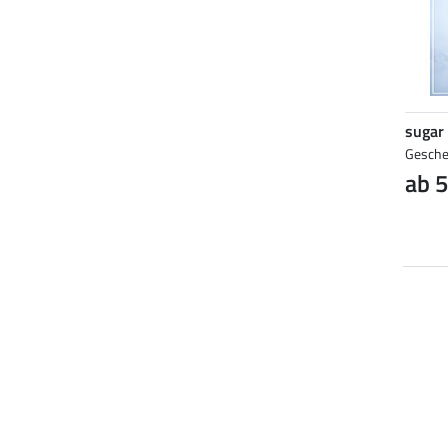
sugar
Gesche
ab 5
NEU
NEU