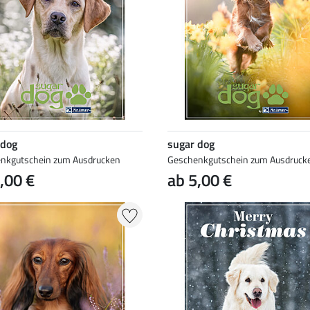
 dog
sugar dog
nkgutschein zum Ausdrucken
Geschenkgutschein zum Ausdruck
,00 €
ab 5,00 €