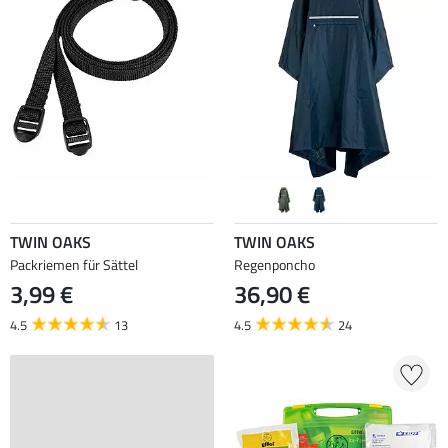
TWIN OAKS
TWIN OAKS
Packriemen für Sättel
Regenponcho
3,99 €
36,90 €
4.5
13
4.5
24