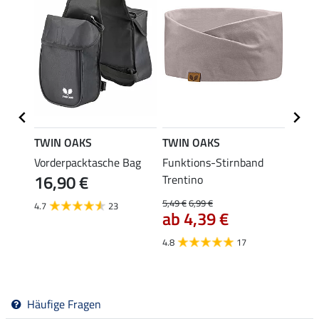
TWIN OAKS
TWIN OAKS
TWIN
Vorderpacktasche Bag
Funktions-Stirnband
Packr
16,90 €
3,9
Trentino
5,49 €
6,99 €
4.7
23
4.5
ab 4,39 €
4.8
17
Häufige Fragen