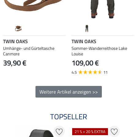
TWIN OAKS
TWIN OAKS
Umhänge- und Gürteltasche
Sommer-Wanderreithose Lake
Canmore
Louise
39,90 €
109,00 €
4.5
11
Weitere Artikel anzeigen >>
TOPSELLER
21 % + 20 % EXTRA