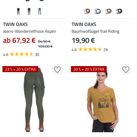
TWIN OAKS
TWIN OAKS
Jeans-Wanderreithose Aspen
Baumwollzügel Trail Riding
ab 67,92 €
19,90 €
84,90 €
109,00 €
4.6
29
4.6
30
23 % + 20 % EXTRA
20 % + 20 % EXTRA