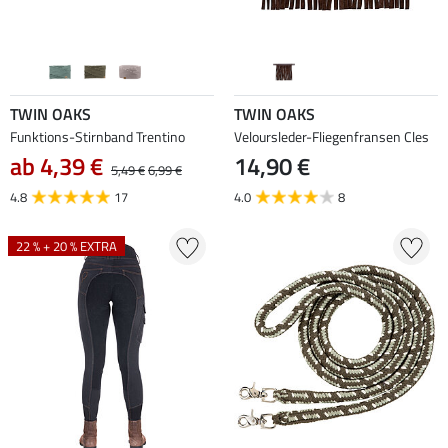
TWIN OAKS
TWIN OAKS
Funktions-Stirnband Trentino
Veloursleder-Fliegenfransen Cles
ab 4,39 €
14,90 €
5,49 €
6,99 €
4.8
17
4.0
8
22 % + 20 % EXTRA