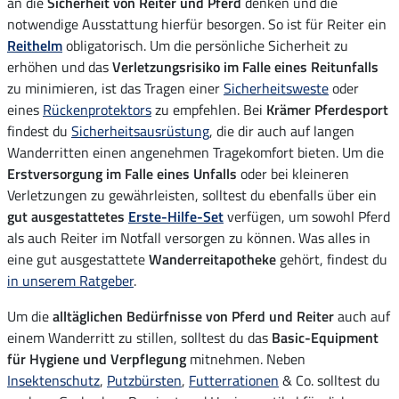
an die
Sicherheit von Reiter und Pferd
denken und die
notwendige Ausstattung hierfür besorgen. So ist für Reiter ein
Reithelm
obligatorisch. Um die persönliche Sicherheit zu
erhöhen und das
Verletzungsrisiko im Falle eines Reitunfalls
zu minimieren, ist das Tragen einer
Sicherheitsweste
oder
eines
Rückenprotektors
zu empfehlen. Bei
Krämer Pferdesport
findest du
Sicherheitsausrüstung
, die dir auch auf langen
Wanderritten einen angenehmen Tragekomfort bieten. Um die
Erstversorgung im Falle eines Unfalls
oder bei kleineren
Verletzungen zu gewährleisten, solltest du ebenfalls über ein
gut ausgestattetes
Erste-Hilfe-Set
verfügen, um sowohl Pferd
als auch Reiter im Notfall versorgen zu können. Was alles in
eine gut ausgestattete
Wanderreitapotheke
gehört, findest du
in unserem Ratgeber
.
Um die
alltäglichen Bedürfnisse von Pferd und Reiter
auch auf
einem Wanderritt zu stillen, solltest du das
Basic-Equipment
für Hygiene und Verpflegung
mitnehmen. Neben
Insektenschutz
,
Putzbürsten
,
Futterrationen
& Co. solltest du