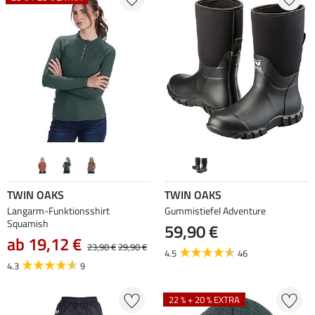
TWIN OAKS
TWIN OAKS
Langarm-Funktionsshirt
Gummistiefel Adventure
Squamish
59,90 €
ab 19,12 €
23,90 €
29,90 €
4.5
46
4.3
9
22 % + 20 % EXTRA