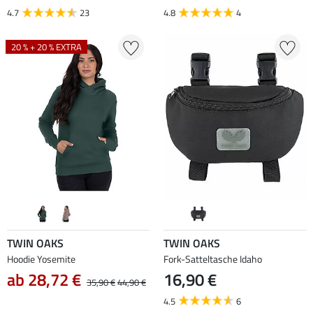
4.7
23
4.8
4
20 % + 20 % EXTRA
TWIN OAKS
TWIN OAKS
Hoodie Yosemite
Fork-Satteltasche Idaho
ab 28,72 €
16,90 €
35,90 €
44,90 €
4.5
6