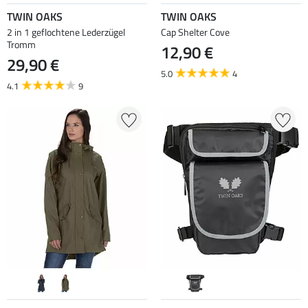
TWIN OAKS
TWIN OAKS
2 in 1 geflochtene Lederzügel
Cap Shelter Cove
Tromm
12,90 €
29,90 €
5.0
4
4.1
9