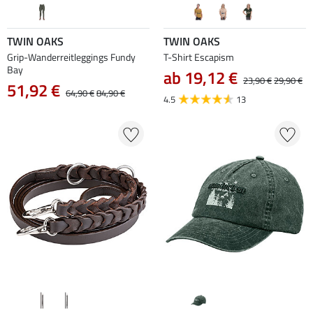
TWIN OAKS
TWIN OAKS
Grip-Wanderreitleggings Fundy
T-Shirt Escapism
Bay
ab 19,12 €
23,90 €
29,90 €
51,92 €
64,90 €
84,90 €
4.5
13