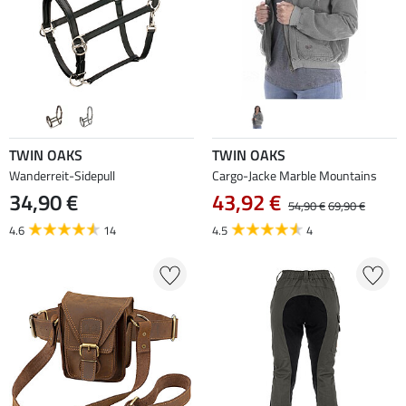
TWIN OAKS
TWIN OAKS
Wanderreit-Sidepull
Cargo-Jacke Marble Mountains
34,90 €
43,92 €
54,90 €
69,90 €
4.6
14
4.5
4