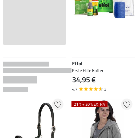
Effol
Erste Hilfe Koffer
34,95 €
4.7
3
21 % + 20 % EXTRA