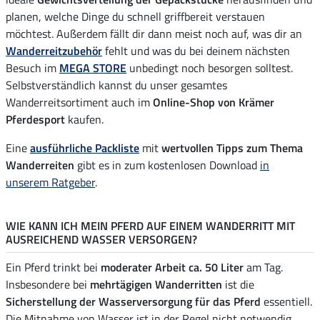
planen, welche Dinge du schnell griffbereit verstauen
möchtest. Außerdem fällt dir dann meist noch auf, was dir an
Wanderreitzubehör
fehlt und was du bei deinem nächsten
Besuch im
MEGA STORE
unbedingt noch besorgen solltest.
Selbstverständlich kannst du unser gesamtes
Wanderreitsortiment auch im
Online-Shop von Krämer
Pferdesport
kaufen.
Eine
ausführliche Packliste
mit
wertvollen Tipps zum Thema
Wanderreiten
gibt es in zum kostenlosen Download
in
unserem Ratgeber
.
WIE KANN ICH MEIN PFERD AUF EINEM WANDERRITT MIT
AUSREICHEND WASSER VERSORGEN?
Ein Pferd trinkt bei
moderater Arbeit ca. 50 Liter
am Tag.
Insbesondere bei
mehrtägigen Wanderritten
ist die
Sicherstellung der Wasserversorgung für das Pferd
essentiell.
Die Mitnahme von Wasser ist in der Regel nicht notwendig.