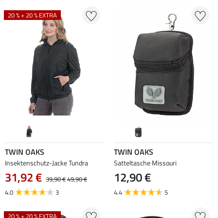
20 % + 20 % EXTRA
TWIN OAKS
TWIN OAKS
Insektenschutz-Jacke Tundra
Satteltasche Missouri
31,92 €
12,90 €
39,90 €
49,90 €
4.0
3
4.4
5
20 % + 20 % EXTRA