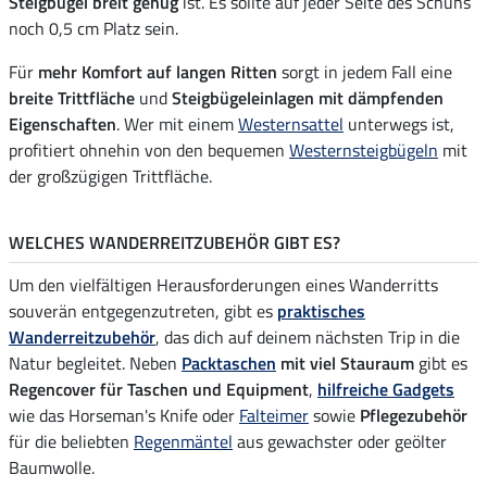
Steigbügel breit genug
ist. Es sollte auf jeder Seite des Schuhs
noch 0,5 cm Platz sein.
Für
mehr Komfort auf langen Ritten
sorgt in jedem Fall eine
breite Trittfläche
und
Steigbügeleinlagen mit dämpfenden
Eigenschaften
. Wer mit einem
Westernsattel
unterwegs ist,
profitiert ohnehin von den bequemen
Westernsteigbügeln
mit
der großzügigen Trittfläche.
WELCHES WANDERREITZUBEHÖR GIBT ES?
Um den vielfältigen Herausforderungen eines Wanderritts
souverän entgegenzutreten, gibt es
praktisches
Wanderreitzubehör
, das dich auf deinem nächsten Trip in die
Natur begleitet. Neben
Packtaschen
mit viel Stauraum
gibt es
Regencover für Taschen und Equipment
,
hilfreiche Gadgets
wie das Horseman's Knife oder
Falteimer
sowie
Pflegezubehör
für die beliebten
Regenmäntel
aus gewachster oder geölter
Baumwolle.