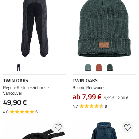
TWIN OAKS
TWIN OAKS
Regen-Reitüberziehhose
Beanie Redwoods
Vancouver
ab 7,99 €
9,99 €
12,90 €
49,90 €
4.7
9
4.8
6