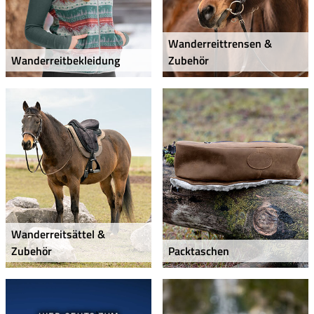
Wanderreittrensen &
Wanderreitbekleidung
Zubehör
Wanderreitsättel &
Zubehör
Packtaschen