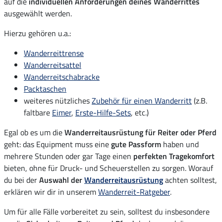
auf die
individuellen Anforderungen deines Wanderrittes
ausgewählt werden.
Hierzu gehören u.a.:
Wanderreittrense
Wanderreitsattel
Wanderreitschabracke
Packtaschen
weiteres nützliches
Zubehör für einen Wanderritt
(z.B.
faltbare
Eimer
,
Erste-Hilfe-Sets
, etc.)
Egal ob es um die
Wanderreitausrüstung für Reiter oder Pferd
geht: das Equipment muss eine
gute Passform
haben und
mehrere Stunden oder gar Tage einen
perfekten Tragekomfort
bieten, ohne für Druck- und Scheuerstellen zu sorgen. Worauf
du bei der
Auswahl der
Wanderreitausrüstung
achten solltest,
erklären wir dir in unserem
Wanderreit-Ratgeber
.
Um für alle Fälle vorbereitet zu sein, solltest du insbesondere