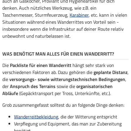
auch an Gaskocher, Proviant und Hygieneartikel für dich
denken. Auch nützliches Werkzeug, wie z.B. ein
Taschenmesser, Sturmfeuerzeug,
Karabiner
, etc. kann in vielen
Situationen während eines Wanderrittes von Vorteil sein -
insbesondere wenn die Infrastruktur auf deiner Route relativ
unbewohnt und naturbelassen ist.
WAS BENÖTIGT MAN ALLES FÜR EINEN WANDERRITT?
Die
Packliste für einen Wanderritt
hängt sehr stark von
verschiedenen Faktoren ab. Dazu gehören die
geplante Distanz
,
die
versorgungs- sowie witterungstechnischen Bedingungen
,
der
Anspruch des Terrains
sowie die
organisatorischen
Abläufe
(Gepäcktransport per Tross, Unterkünfte, etc.).
Grob zusammengefasst solltest du an folgende Dinge denken:
Wanderreitbekleidung
, die der Witterung entspricht
Verpflegung und Equipment, das man zur Zubereitung
benötigt