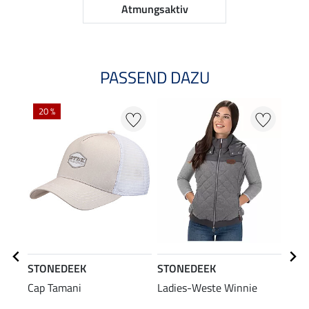
Atmungsaktiv
PASSEND DAZU
20 %
20
STONEDEEK
STONEDEEK
STO
Cap Tamani
Ladies-Weste Winnie
Blus