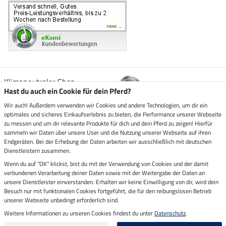
Klimaneutraler Shop
Hast du auch ein Cookie für dein Pferd?
Wir auch! Außerdem verwenden wir Cookies und andere Technologien, um dir ein
Zustellung durch
optimales und sicheres Einkaufserlebnis zu bieten, die Performance unserer Webseite
zu messen und um dir relevante Produkte für dich und dein Pferd zu zeigen! Hierfür
sammeln wir Daten über unsere User und die Nutzung unserer Webseite auf ihren
Sicher bezahlen mit
Endgeräten. Bei der Erhebung der Daten arbeiten wir ausschließlich mit deutschen
Dienstleistern zusammen.
Rechnung
Wenn du auf "OK" klickst, bist du mit der Verwendung von Cookies und der damit
Vorkasse
verbundenen Verarbeitung deiner Daten sowie mit der Weitergabe der Daten an
unsere Dienstleister einverstanden. Erhalten wir keine Einwilligung von dir, wird dein
Impressum
Besuch nur mit funktionalen Cookies fortgeführt, die für den reibungslosen Betrieb
unserer Webseite unbedingt erforderlich sind.
Weitere Informationen zu unseren Cookies findest du unter
Datenschutz
.
Letzte Aktualisierung am 07.08.2026 um 14:39