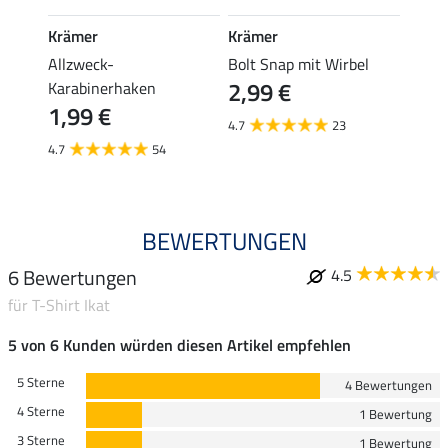
Krämer
Krämer
STON
ic
Allzweck-
Bolt Snap mit Wirbel
Halft
2,99 €
16,
Karabinerhaken
1,99 €
4.7
23
5.0
4.7
54
BEWERTUNGEN
6 Bewertungen
4.5
für T-Shirt Ikat
5 von 6 Kunden würden diesen Artikel empfehlen
5 Sterne
4 Bewertungen
4 Sterne
1 Bewertung
3 Sterne
1 Bewertung