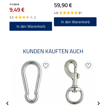
59,90 €
11,90 €
31,90
9,49 €
25
4.8
81
3.5
2
5.0
In den Warenkorb
In den Warenkorb
KUNDEN KAUFTEN AUCH