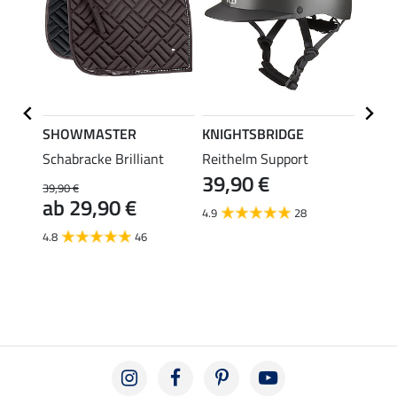
SHOWMASTER
KNIGHTSBRIDGE
SHO
Schabracke Brilliant
Reithelm Support
Harts
39,90 €
39,90 €
19,90 
ab 29,90 €
ab 
4.9
28
4.8
46
4.7