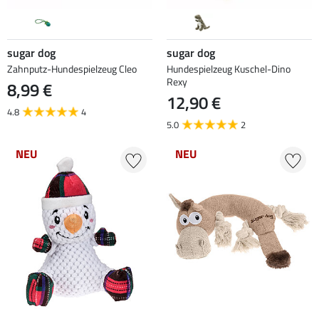
sugar dog
sugar dog
Zahnputz-Hundespielzeug Cleo
Hundespielzeug Kuschel-Dino
Rexy
8,99 €
12,90 €
4.8
4
5.0
2
NEU
NEU