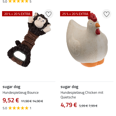
5.0
5
20 % + 20 % EXTRA
25 % + 20 % EXTRA
sugar dog
sugar dog
Hundespielzeug Bounce
Hundespielzeug Chicken mit
Quietsche
9,52 €
11,90 €
14,90 €
4,79 €
5,99 €
7,99 €
5.0
1