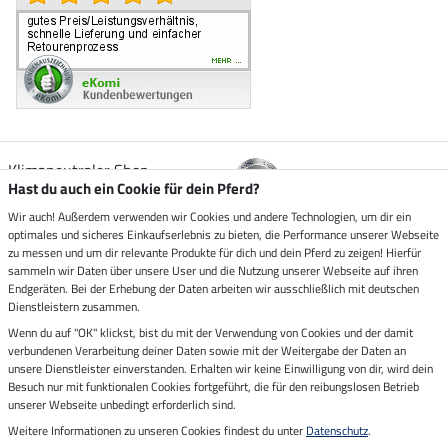
Klimaneutraler Shop
Hast du auch ein Cookie für dein Pferd?
Wir auch! Außerdem verwenden wir Cookies und andere Technologien, um dir ein
Zustellung durch
optimales und sicheres Einkaufserlebnis zu bieten, die Performance unserer Webseite
zu messen und um dir relevante Produkte für dich und dein Pferd zu zeigen! Hierfür
sammeln wir Daten über unsere User und die Nutzung unserer Webseite auf ihren
Sicher bezahlen mit
Endgeräten. Bei der Erhebung der Daten arbeiten wir ausschließlich mit deutschen
Dienstleistern zusammen.
Rechnung
Wenn du auf "OK" klickst, bist du mit der Verwendung von Cookies und der damit
Vorkasse
verbundenen Verarbeitung deiner Daten sowie mit der Weitergabe der Daten an
unsere Dienstleister einverstanden. Erhalten wir keine Einwilligung von dir, wird dein
Besuch nur mit funktionalen Cookies fortgeführt, die für den reibungslosen Betrieb
Impressum
unserer Webseite unbedingt erforderlich sind.
Weitere Informationen zu unseren Cookies findest du unter
Datenschutz
.
Letzte Aktualisierung am 08.08.2026 um 03:00