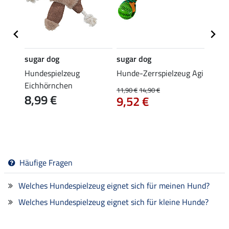
sugar dog
sugar dog
sugar
chen
Hundespielzeug
Hunde-Zerrspielzeug Agi
Schle
Eichhörnchen
Line 
11,90 €
14,90 €
8,99 €
9,9
9,52 €
5.0
Häufige Fragen
Welches Hundespielzeug eignet sich für meinen Hund?
Welches Hundespielzeug eignet sich für kleine Hunde?