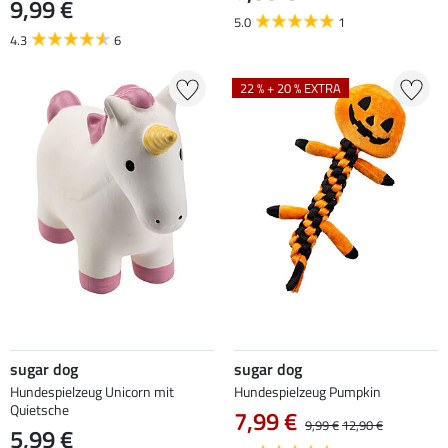
9,99 €
5.0
1
4.3
6
22 % + 20 % EXTRA
sugar dog
sugar dog
Hundespielzeug Unicorn mit
Hundespielzeug Pumpkin
Quietsche
7,99 €
9,99 €
12,90 €
5,99 €