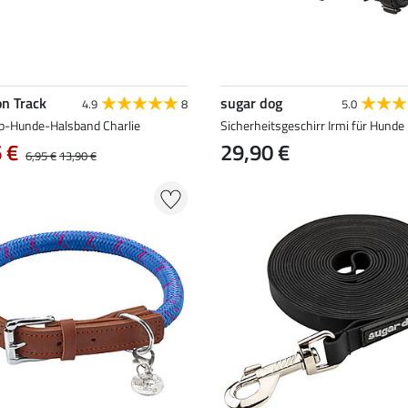
on Track
sugar dog
4.9
8
5.0
p-Hunde-Halsband Charlie
Sicherheitsgeschirr Irmi für Hunde
 €
29,90 €
6,95 €
13,90 €