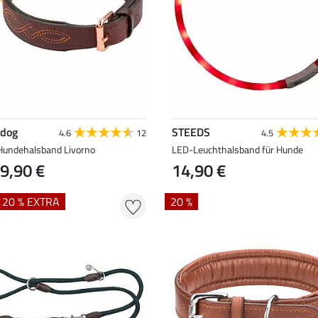
 dog
STEEDS
4.6
12
4.5
Hundehalsband Livorno
LED-Leuchthalsband für Hunde
9,90 €
14,90 €
+ 20 % EXTRA
20 %