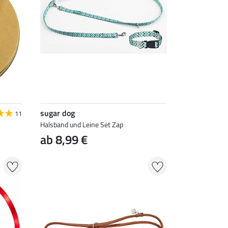
sugar dog
11
Halsband und Leine Set Zap
ab 8,99 €