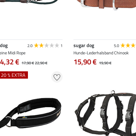
 dog
sugar dog
2.0
1
5.0
eine Midi Rope
Hunde-Lederhalsband Chinook
4,32 €
15,90 €
17,90 €
22,90 €
19,90 €
+ 20 % EXTRA