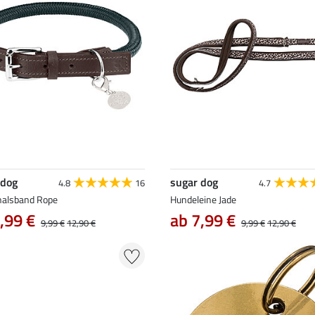
 dog
sugar dog
4.8
16
4.7
alsband Rope
Hundeleine Jade
,99 €
ab 7,99 €
9,99 €
12,90 €
9,99 €
12,90 €