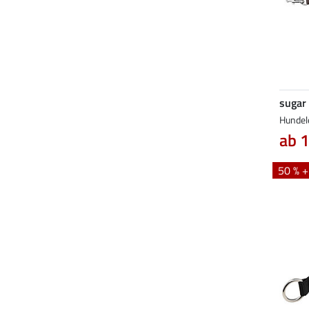
sugar
Hundel
ab 1
50 % 