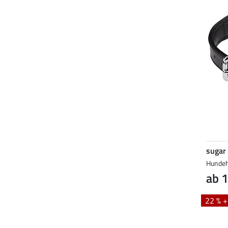
sugar
Hundeh
ab 1
22 % 