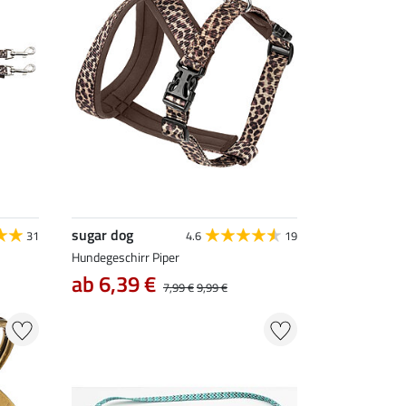
sugar dog
31
4.6
19
Hundegeschirr Piper
ab 6,39 €
7,99 €
9,99 €