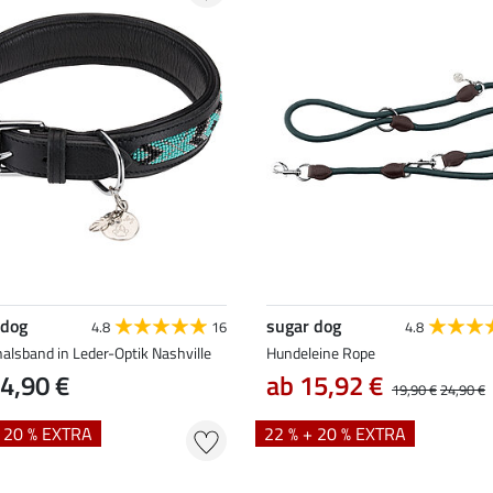
 dog
sugar dog
4.8
16
4.8
alsband in Leder-Optik Nashville
Hundeleine Rope
4,90 €
ab 15,92 €
19,90 €
24,90 €
+ 20 % EXTRA
22 % + 20 % EXTRA