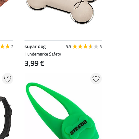
sugar dog
2
3.3
3
Hundemarke Safety
3,99 €