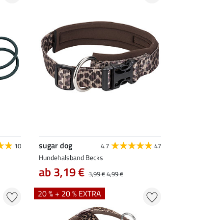
sugar dog
10
4.7
47
Hundehalsband Becks
ab 3,19 €
3,99 €
4,99 €
20 % + 20 % EXTRA