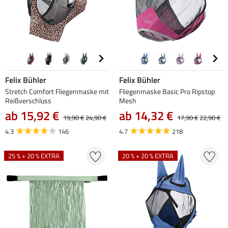
Felix Bühler
Felix Bühler
Stretch Comfort Fliegenmaske mit
Fliegenmaske Basic Pro Ripstop
Reißverschluss
Mesh
ab 15,92 €
ab 14,32 €
19,90 €
24,90 €
17,90 €
22,90 €
4.3
146
4.7
218
25 % + 20 % EXTRA
20 % + 20 % EXTRA