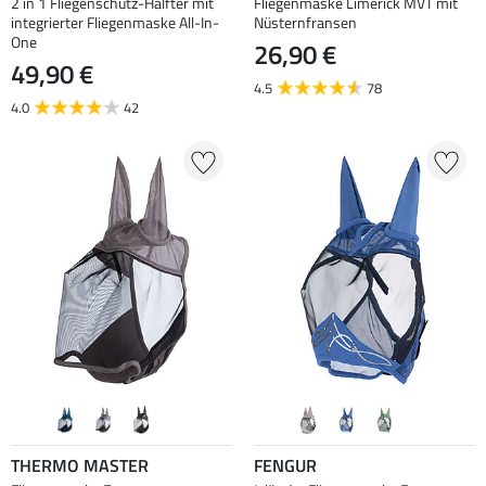
2 in 1 Fliegenschutz-Halfter mit
Fliegenmaske Limerick MVT mit
integrierter Fliegenmaske All-In-
Nüsternfransen
One
26,90 €
49,90 €
4.5
78
4.0
42
THERMO MASTER
FENGUR