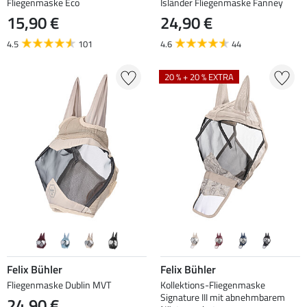
Fliegenmaske Eco
Isländer Fliegenmaske Fanney
15,90 €
24,90 €
4.5
101
4.6
44
20 % + 20 % EXTRA
Felix Bühler
Felix Bühler
Fliegenmaske Dublin MVT
Kollektions-Fliegenmaske
Signature III mit abnehmbarem
24,90 €