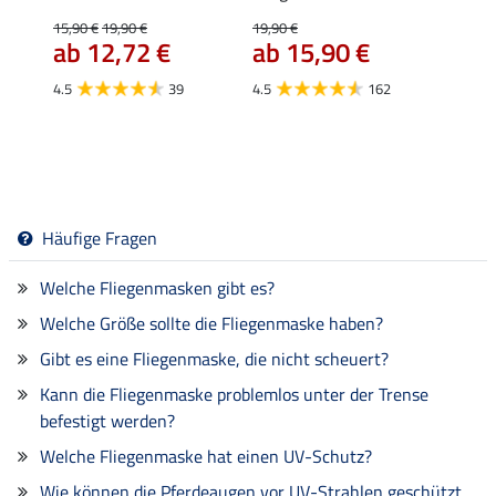
15,90 €
19,90 €
19,90 €
22,90 
ab 12,72 €
ab 15,90 €
ab 
4.5
39
4.5
162
4.7
Häufige Fragen
Welche Fliegenmasken gibt es?
Welche Größe sollte die Fliegenmaske haben?
Gibt es eine Fliegenmaske, die nicht scheuert?
Kann die Fliegenmaske problemlos unter der Trense
befestigt werden?
Welche Fliegenmaske hat einen UV-Schutz?
Wie können die Pferdeaugen vor UV-Strahlen geschützt