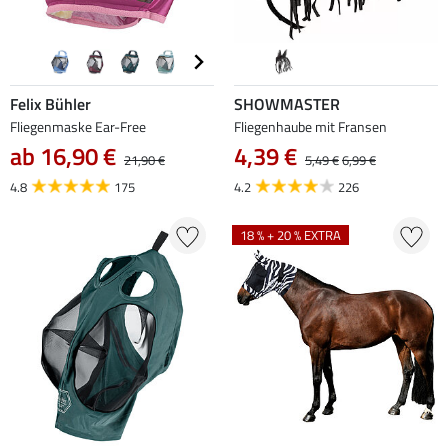
Felix Bühler
SHOWMASTER
Fliegenmaske Ear-Free
Fliegenhaube mit Fransen
ab 16,90 €
4,39 €
21,90 €
5,49 €
6,99 €
4.8
175
4.2
226
18 % + 20 % EXTRA