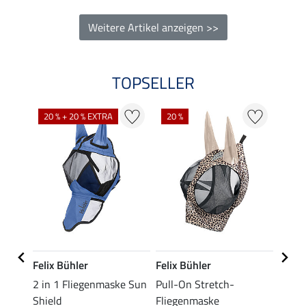
Weitere Artikel anzeigen >>
TOPSELLER
20 % + 20 % EXTRA
20 %
22 %
Felix Bühler
Felix Bühler
Felix
2 in 1 Fliegenmaske Sun
Pull-On Stretch-
Flieg
Shield
Fliegenmaske
Ripst