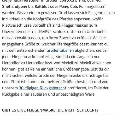
die je nach Hersteller in Größen
von XXS bis XL
oder
von
Shetlandpony bis Kaltblut oder Pony, Cob, Full
angeboten
werden. Bis zu einem gewissen Grad lassen sich Fliegenmasken
individuell an die Kopfgröße des Pferdes anpassen, wofür
Klettverschlüsse vorteilhaft sind. Fliegenmasken zum
Überziehen oder mit Reißverschluss unter dem Unterkiefer
müssen exakt passen, um ihren Zweck zu erfüllen. Welche
angegebene Größe zu welcher Pferdegröße passt, kannst du
mit den entsprechenden
Größentabellen
abgleichen, die bei
jeder Fliegenmaske hinterlegt sind. Da die Angaben von
Hersteller zu Hersteller bzw. von Modell zu Modell abweichen
können, gibt es keine einheitliche Größenangabe. Bist du dir
nicht sicher, welche Größe der Fliegenmaske die richtige für
dein Pferd ist, kannst du mehrere Größen bestellen und von
unserem
30-tägigen Rückgaberecht
profitieren, im Falle der
Rückgabe einer sauberen und unbeschädigten Ware.
GIBT ES EINE FLIEGENMASKE, DIE NICHT SCHEUERT?