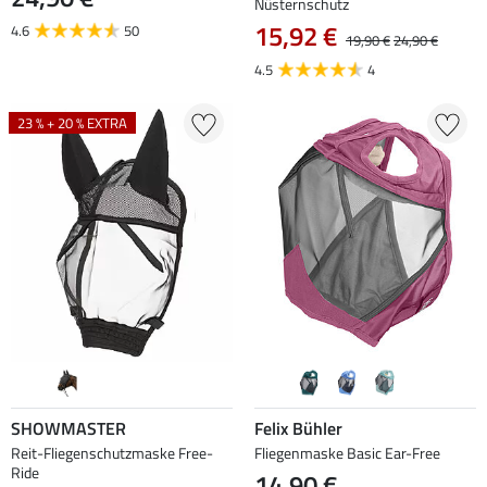
Nüsternschutz
15,92 €
4.6
50
19,90 €
24,90 €
4.5
4
23 % + 20 % EXTRA
SHOWMASTER
Felix Bühler
Reit-Fliegenschutzmaske Free-
Fliegenmaske Basic Ear-Free
Ride
14,90 €