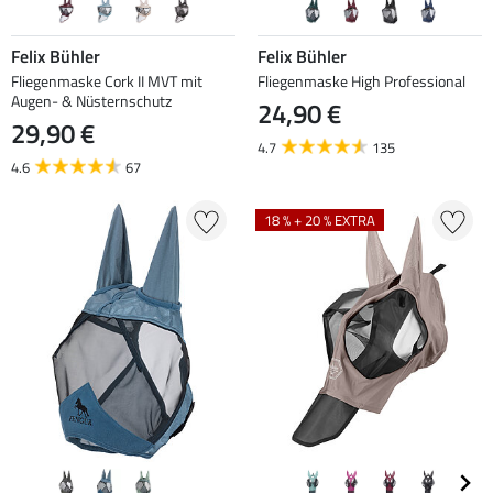
Felix Bühler
Felix Bühler
Fliegenmaske Cork II MVT mit
Fliegenmaske High Professional
Augen- & Nüsternschutz
24,90 €
29,90 €
4.7
135
4.6
67
18 % + 20 % EXTRA