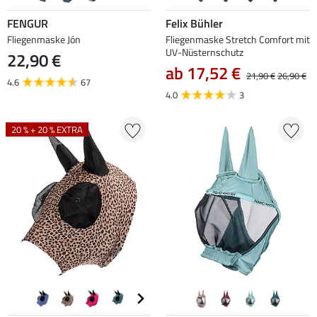
FENGUR
Felix Bühler
Fliegenmaske Jón
Fliegenmaske Stretch Comfort mit
UV-Nüsternschutz
22,90 €
ab 17,52 €
21,90 €
26,90 €
4.6
67
4.0
3
20 % + 20 % EXTRA