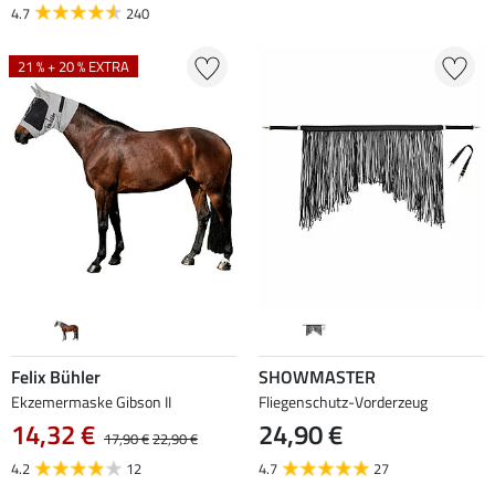
4.7
240
21 % + 20 % EXTRA
Felix Bühler
SHOWMASTER
Ekzemermaske Gibson II
Fliegenschutz-Vorderzeug
14,32 €
24,90 €
17,90 €
22,90 €
4.2
12
4.7
27