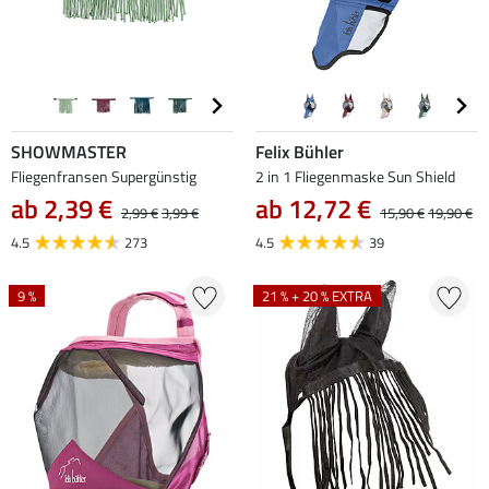
SHOWMASTER
Felix Bühler
Fliegenfransen Supergünstig
2 in 1 Fliegenmaske Sun Shield
ab 2,39 €
ab 12,72 €
2,99 €
3,99 €
15,90 €
19,90 €
4.5
273
4.5
39
9 %
21 % + 20 % EXTRA