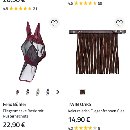
4.6
59
4.5
21
Felix Bühler
TWIN OAKS
Fliegenmaske Basic mit
Veloursleder-Fliegenfransen Cles
Nüsternschutz
14,90 €
22,90 €
4.0
8