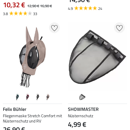
10,32 €
12,90 €
16,90 €
4.9
24
3.8
33
Felix Bühler
SHOWMASTER
Fliegenmaske Stretch Comfort mit
Nüsternschutz
Nüsternschutz und RV
4,99 €
26,90 €