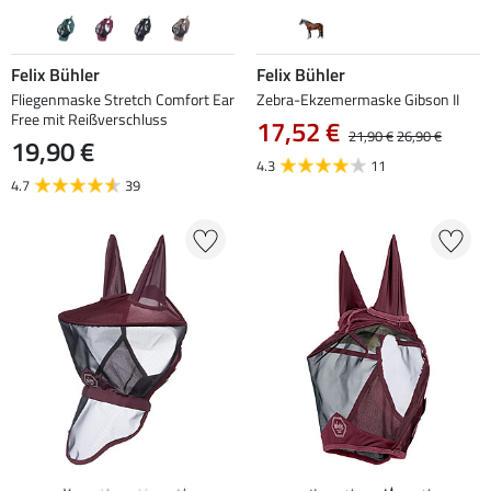
Felix Bühler
Felix Bühler
Fliegenmaske Stretch Comfort Ear
Zebra-Ekzemermaske Gibson II
Free mit Reißverschluss
17,52 €
21,90 €
26,90 €
19,90 €
4.3
11
4.7
39