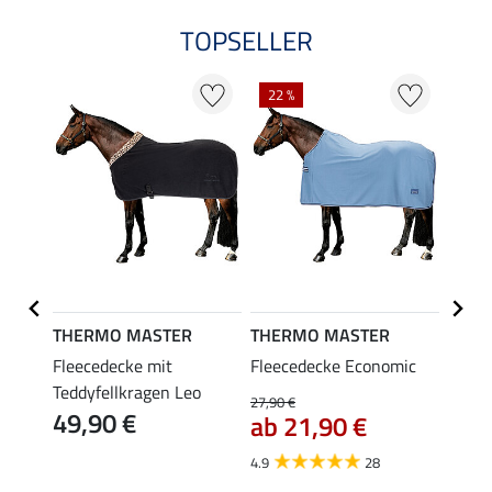
TOPSELLER
NE
22 %
THERMO MASTER
THERMO MASTER
THER
ce-
Fleecedecke mit
Fleecedecke Economic
Fleec
Teddyfellkragen Leo
Activi
27,90 €
49,90 €
ce
ab 21,90 €
37,90 
ab 
4.9
28
4.8