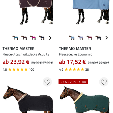
THERMO MASTER
THERMO MASTER
Fleece-Abschwitzdecke Activity
Fleecedecke Economic
ab 23,92 €
ab 17,52 €
29,90 €
37,90 €
21,90 €
27,90 €
4.8
100
4.9
28
23 % + 20 % EXTRA