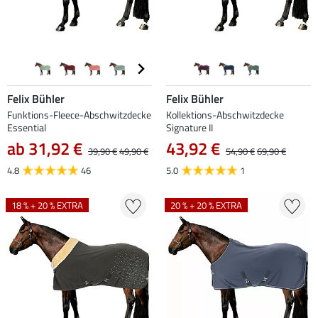
Felix Bühler
Felix Bühler
Funktions-Fleece-Abschwitzdecke
Kollektions-Abschwitzdecke
Essential
Signature II
ab 31,92 €
43,92 €
39,90 €
49,90 €
54,90 €
69,90 €
4.8
46
5.0
1
18 % + 20 % EXTRA
20 % + 20 % EXTRA