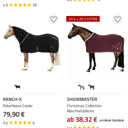
4.9
28
20 % + 20 % EXTRA
RANCH-X
SHOWMASTER
Polarfleece Cooler
Christmas Collection
Abschwitzdecke
79,90 €
ab 38,32 €
47,90 €
59,90 €
5.0
6
5.0
5