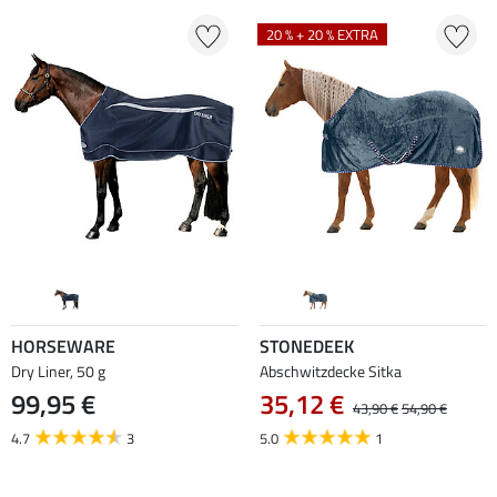
20 % + 20 % EXTRA
HORSEWARE
STONEDEEK
Dry Liner, 50 g
Abschwitzdecke Sitka
99,95 €
35,12 €
43,90 €
54,90 €
4.7
3
5.0
1