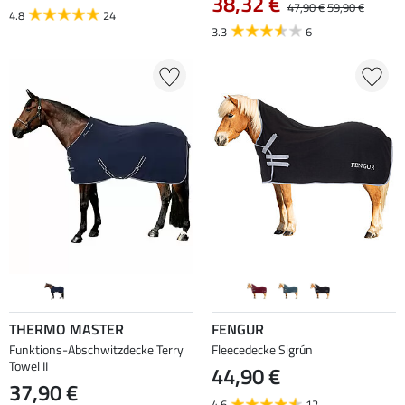
38,32 €
47,90 €
59,90 €
4.8
24
3.3
6
THERMO MASTER
FENGUR
Funktions-Abschwitzdecke Terry
Fleecedecke Sigrún
Towel II
44,90 €
37,90 €
4.6
12