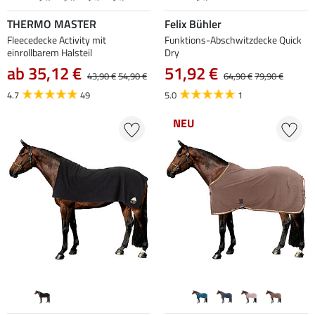
THERMO MASTER
Felix Bühler
Fleecedecke Activity mit
Funktions-Abschwitzdecke Quick
einrollbarem Halsteil
Dry
ab 35,12 €
51,92 €
43,90 €
54,90 €
64,90 €
79,90 €
4.7
49
5.0
1
NEU