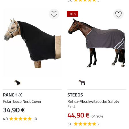
30 %
RANCH-X
STEEDS
Polarfleece Neck Cover
Reflex-Abschwitzdecke Safety
First
34,90 €
44,90 €
64,90 €
4.9
10
5.0
2