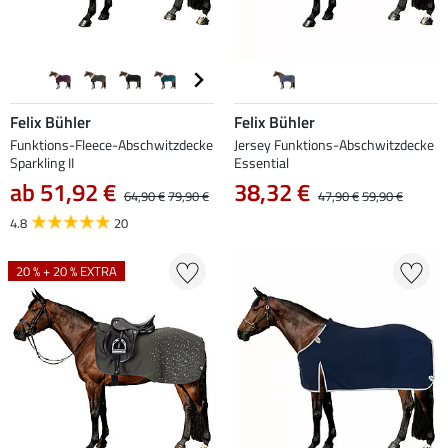
Felix Bühler
Felix Bühler
Funktions-Fleece-Abschwitzdecke
Jersey Funktions-Abschwitzdecke
Sparkling II
Essential
ab 51,92 €
38,32 €
64,90 €
79,90 €
47,90 €
59,90 €
4.8
20
20 % + 20 % EXTRA