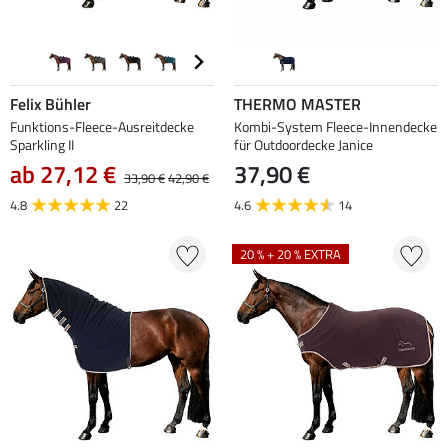
Felix Bühler
THERMO MASTER
Funktions-Fleece-Ausreitdecke
Kombi-System Fleece-Innendecke
Sparkling II
für Outdoordecke Janice
ab 27,12 €
37,90 €
33,90 €
42,90 €
4.8
22
4.6
14
20 % + 20 % EXTRA