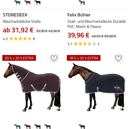
STONEDEEK
Felix Bühler
Abschwitzdecke Stella
Stall- und Abschwitzdecke Durable
PVC-Mesh & Fleece
ab 31,92 €
39,90 €
49,90 €
39,96 €
49,95 €
99,90 €
4.5
8
3.7
3
20 % + 20 % EXTRA
18 % + 20 % EXTRA