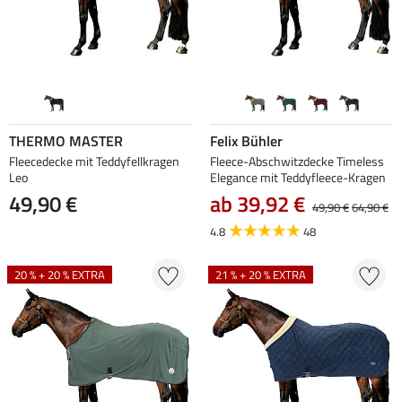
THERMO MASTER
Felix Bühler
Fleecedecke mit Teddyfellkragen
Fleece-Abschwitzdecke Timeless
Leo
Elegance mit Teddyfleece-Kragen
49,90 €
ab 39,92 €
49,90 €
64,90 €
4.8
48
20 % + 20 % EXTRA
21 % + 20 % EXTRA