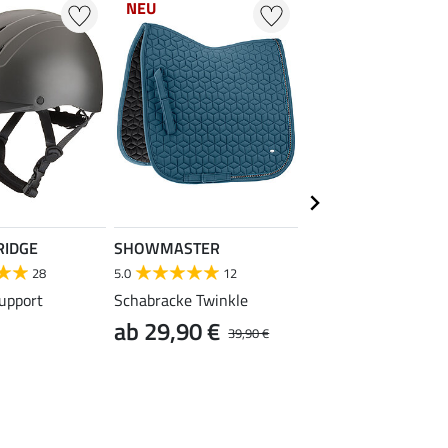
NEU
NEU
RIDGE
SHOWMASTER
SHOWMASTER
28
5.0
12
4.7
202
upport
Schabracke Twinkle
Hartschalengamasc
ab 29,90 €
ab 15,90 €
39,90 €
19,9