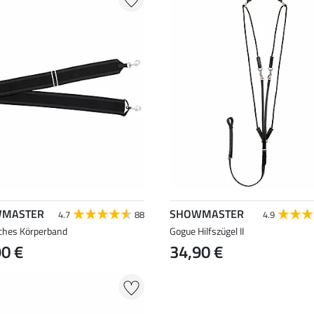
MASTER
SHOWMASTER
4.7
88
4.9
sches Körperband
Gogue Hilfszügel II
90 €
34,90 €