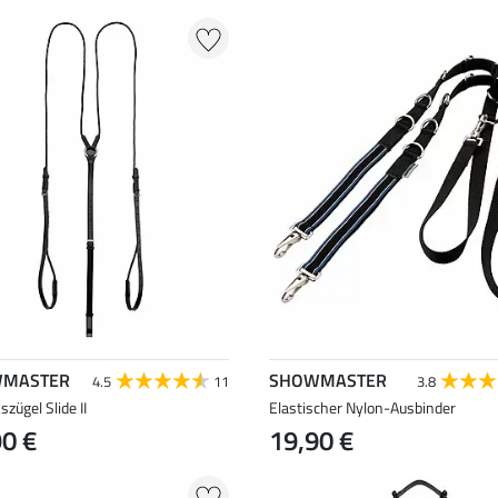
MASTER
SHOWMASTER
4.5
11
3.8
szügel Slide II
Elastischer Nylon-Ausbinder
90 €
19,90 €