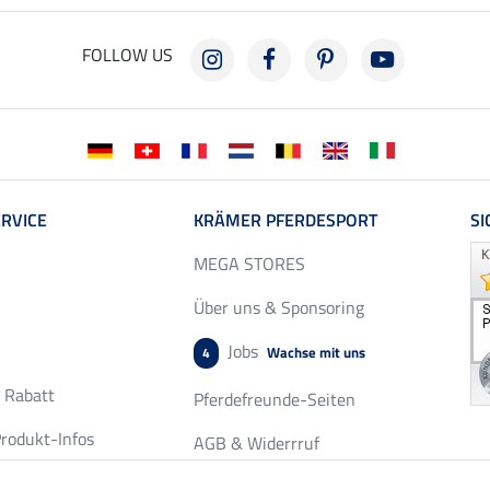
FOLLOW US
RVICE
KRÄMER PFERDESPORT
SI
MEGA STORES
Über uns & Sponsoring
Jobs
Wachse mit uns
4
r Rabatt
Pferdefreunde-Seiten
rodukt-Infos
AGB & Widerrruf
chservice
Datenschutz & Cookies