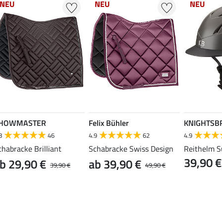
NEU
NEU
NEU
HOWMASTER
Felix Bühler
KNIGHTSB
8
46
4.9
62
4.9
chabracke Brilliant
Schabracke Swiss Design
Reithelm S
39,90 €
b 29,90 €
ab 39,90 €
39,90 €
49,90 €