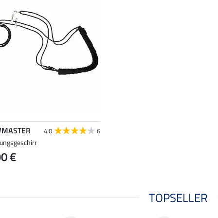
MASTER
4.0
6
dungsgeschirr
90 €
TOPSELLER