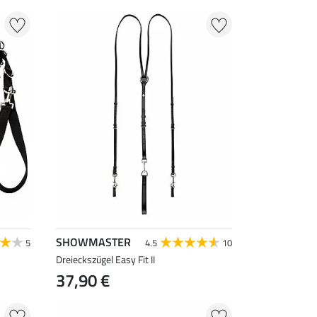
SHOWMASTER
5
4.5
10
Dreieckszügel Easy Fit II
37,90 €