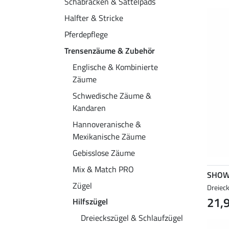
Schabracken & Sattelpads
Halfter & Stricke
Pferdepflege
Trensenzäume & Zubehör
Englische & Kombinierte
Zäume
Schwedische Zäume &
Kandaren
Hannoveranische &
Mexikanische Zäume
Gebisslose Zäume
Mix & Match PRO
SHOW
Zügel
Dreieck
21,
Hilfszügel
Dreieckszügel & Schlaufzügel