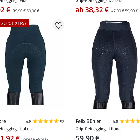
itleggings Ella
Grip-Reitleggings Malena
92 €
ab 38,32 €
39,90 €
59,90 €
47,90 €
59,90 €
+ 20 % EXTRA
bre
Felix Bühler
4.8
92
4.8
itleggings Isabelle
Grip-Reitleggings Liliana II
1,92 €
59,90 €
39,90 €
49,90 €