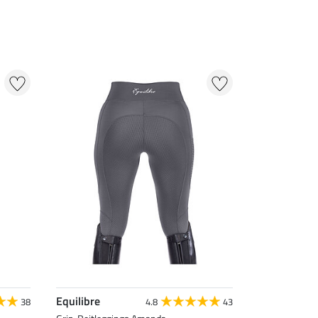
Equilibre
38
4.8
43