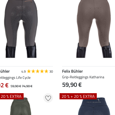
Bühler
Felix Bühler
4.9
30
Grip-Reitleggings Katharina
itleggings Life Cycle
59,90 €
92 €
59,90 €
74,90 €
+ 20 % EXTRA
20 % + 20 % EXTRA