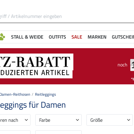
STALL & WEIDE
OUTFITS
SALE
MARKEN
GUTSCHEI
noch
Damen-Reithosen
Reitleggings
leggings für Damen
eren nach
Farbe
Größe