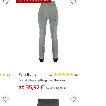
30 % + 20 % EXTRA
Felix Bühler
59
4.7
58
Grip-Jodhpurreitleggings Theresa
ab 35,92 €
44,90 €
64,90 €