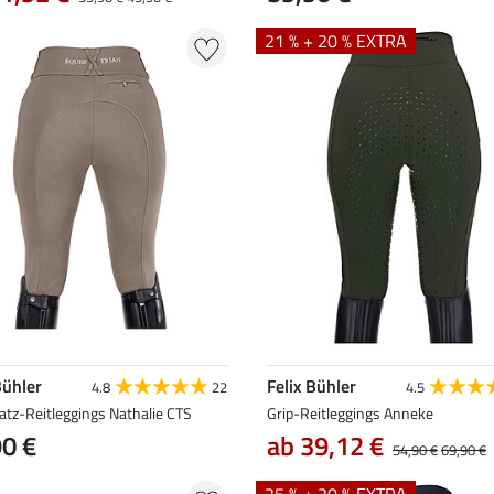
21 % + 20 % EXTRA
Bühler
Felix Bühler
4.8
22
4.5
atz-Reitleggings Nathalie CTS
Grip-Reitleggings Anneke
90 €
ab 39,12 €
54,90 €
69,90 €