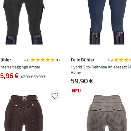
Bühler
Felix Bühler
4.6
17
4.9
interreitleggings Amber
Hybrid Grip-Reithose Kniebesatz 
Romy
5,96 €
47,90 €
59,90 €
59,90 €
NEU