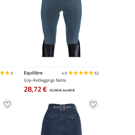
Equilibre
6
4.9
62
Grip-Reitleggings Nahla
28,72 €
35,90 €
44,90 €