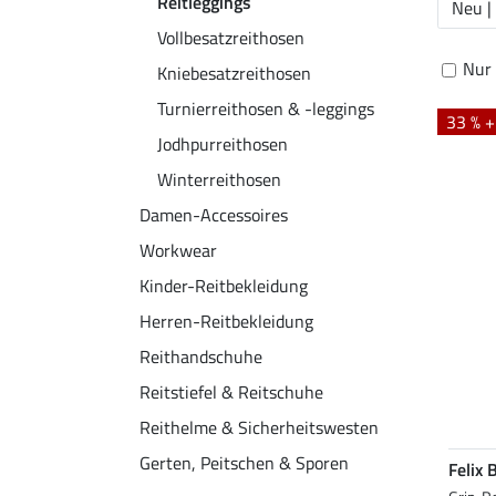
Reitleggings
Neu |
Vollbesatzreithosen
Nur 
Kniebesatzreithosen
Turnierreithosen & -leggings
33 % 
Jodhpurreithosen
Winterreithosen
Damen-Accessoires
Workwear
Kinder-Reitbekleidung
Herren-Reitbekleidung
Reithandschuhe
Reitstiefel & Reitschuhe
Reithelme & Sicherheitswesten
Gerten, Peitschen & Sporen
Felix 