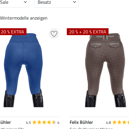
 Sale
Besatz
Wintermodelle anzeigen
+ 20 % EXTRA
20 % + 20 % EXTRA
Bühler
Felix Bühler
4.5
4
4.8