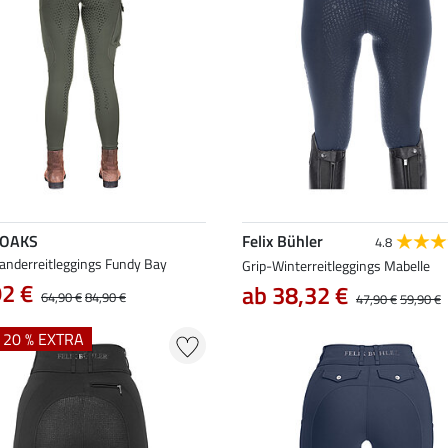
 OAKS
Felix Bühler
4.8
anderreitleggings Fundy Bay
Grip-Winterreitleggings Mabelle
92 €
ab 38,32 €
64,90 €
84,90 €
47,90 €
59,90 €
+ 20 % EXTRA