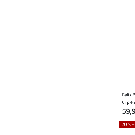
Felix 
Grip-R
59,
20 % 