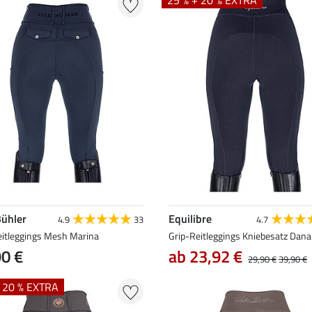
25 % + 20 % EXTRA
Bühler
Equilibre
4.9
33
4.7
eitleggings Mesh Marina
Grip-Reitleggings Kniebesatz Dana
90 €
ab 23,92 €
29,90 €
39,90 €
+ 20 % EXTRA