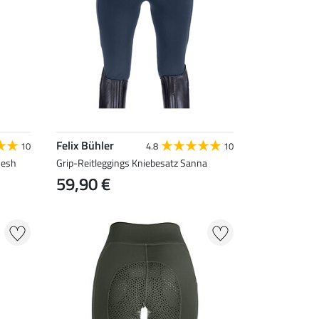
Felix Bühler
10
4.8
10
Mesh
Grip-Reitleggings Kniebesatz Sanna
59,90 €