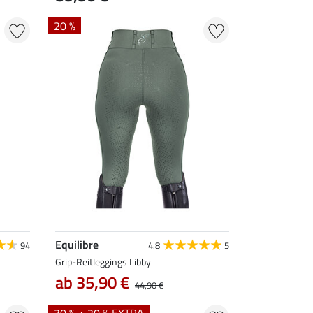
20 %
Equilibre
94
4.8
5
Grip-Reitleggings Libby
ab 35,90 €
44,90 €