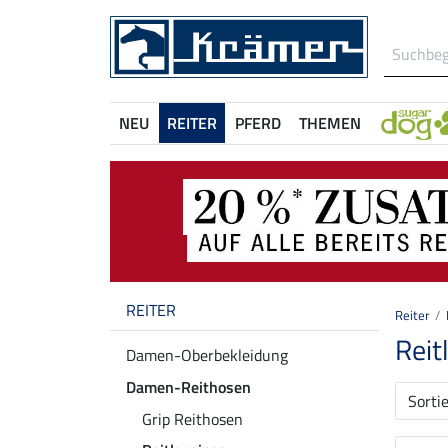
NEU
REITER
PFERD
THEMEN
REITER
Reiter
Reit
Damen-Oberbekleidung
Damen-Reithosen
Sorti
Grip Reithosen