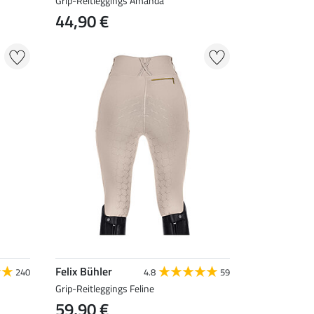
Grip-Reitleggings Amanda
44,90 €
Felix Bühler
240
4.8
59
Grip-Reitleggings Feline
59,90 €