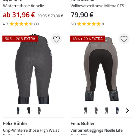
Winterreithose Annelie
Vollbesatzreithose Milena CTS
ab 31,96 €
79,90 €
39,95 €
79,90 €
4.7
80
5.0
9
50 % + 20 % EXTRA
18 % + 20 % EXTRA
Felix Bühler
Felix Bühler
Grip-Winterreithose High Waist
Winterreitleggings Noelle Life