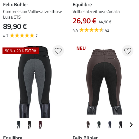
Felix Bühler
Equilibre
Compression Vollbesatzreithose
Vollbesatzreithose Amalia
Luisa CTS
26,90 €
44,90 €
89,90 €
4.4
43
4.7
7
NEU
50 % + 20 % EXTRA
Equilibre
Felix Bühler