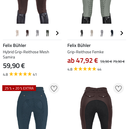
Felix Bühler
Felix Bühler
Hybrid Grip-Reithose Mesh
Grip-Reithose Femke
Samira
ab 47,92 €
59,90 €
79,90 €
59,90 €
4.8
44
4.8
41
25 % + 20 % EXTRA