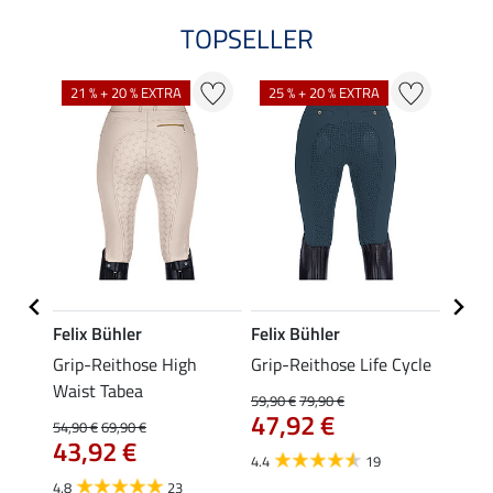
TOPSELLER
21 % + 20 % EXTRA
25 % + 20 % EXTRA
Felix Bühler
Felix Bühler
Felix
e
Grip-Reithose High
Grip-Reithose Life Cycle
Hybri
ll
Waist Tabea
Kathl
59,90 €
79,90 €
59,
47,92 €
54,90 €
69,90 €
43,92 €
4.9
4.4
19
4.8
23