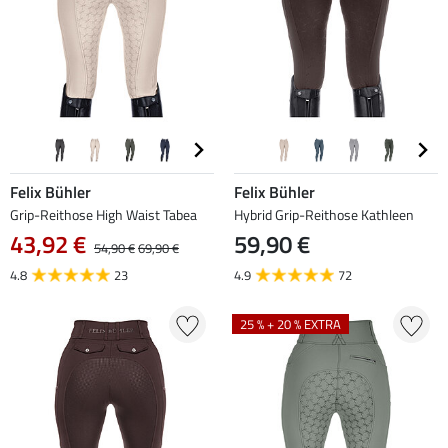
Felix Bühler
Felix Bühler
Grip-Reithose High Waist Tabea
Hybrid Grip-Reithose Kathleen
43,92 €
59,90 €
54,90 €
69,90 €
4.8
23
4.9
72
25 % + 20 % EXTRA