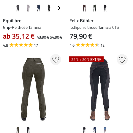
Equilibre
Felix Bühler
Grip-Reithose Tamina
Jodhpurreithose Tamara CTS
ab 35,12 €
79,90 €
43,90 €
54,90 €
4.8
17
4.6
12
22 % + 20 % EXTRA