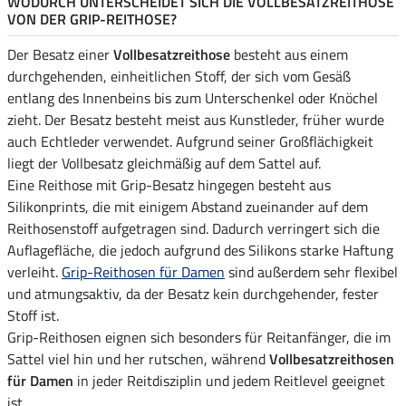
WODURCH UNTERSCHEIDET SICH DIE VOLLBESATZREITHOSE
VON DER GRIP-REITHOSE?
Der Besatz einer
Vollbesatzreithose
besteht aus einem
durchgehenden, einheitlichen Stoff, der sich vom Gesäß
entlang des Innenbeins bis zum Unterschenkel oder Knöchel
zieht. Der Besatz besteht meist aus Kunstleder, früher wurde
auch Echtleder verwendet. Aufgrund seiner Großflächigkeit
liegt der Vollbesatz gleichmäßig auf dem Sattel auf.
Eine Reithose mit Grip-Besatz hingegen besteht aus
Silikonprints, die mit einigem Abstand zueinander auf dem
Reithosenstoff aufgetragen sind. Dadurch verringert sich die
Auflagefläche, die jedoch aufgrund des Silikons starke Haftung
verleiht.
Grip-Reithosen für Damen
sind außerdem sehr flexibel
und atmungsaktiv, da der Besatz kein durchgehender, fester
Stoff ist.
Grip-Reithosen eignen sich besonders für Reitanfänger, die im
Sattel viel hin und her rutschen, während
Vollbesatzreithosen
für Damen
in jeder Reitdisziplin und jedem Reitlevel geeignet
ist.