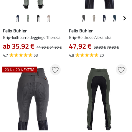
Felix Bühler
Felix Bühler
Grip-Jodhpurreitleggings Theresa
Grip-Reithose Alexandra
ab 35,92 €
47,92 €
44,90 €
64,90 €
59,90 €
79,90 €
4.7
58
4.8
20
20 % + 20 % EXTRA