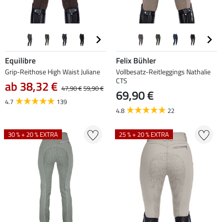
Equilibre
Felix Bühler
Grip-Reithose High Waist Juliane
Vollbesatz-Reitleggings Nathalie
CTS
ab 38,32 €
47,90 €
59,90 €
69,90 €
4.7
139
4.8
22
30 % + 20 % EXTRA
25 % + 20 % EXTRA