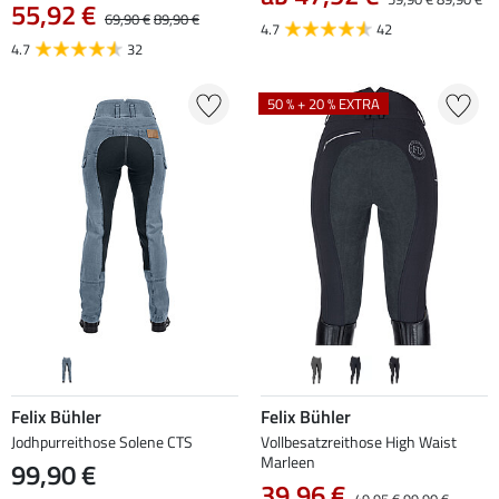
55,92 €
69,90 €
89,90 €
4.7
42
4.7
32
50 % + 20 % EXTRA
Felix Bühler
Felix Bühler
Jodhpurreithose Solene CTS
Vollbesatzreithose High Waist
Marleen
99,90 €
39,96 €
49,95 €
99,90 €