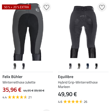
50 % + 20 % EXTRA
Felix Bühler
Equilibre
Winterreithose Juliette
Hybrid Grip-Winterreithose
Marleen
35,96 €
44,95 €
89,90 €
49,90 €
4.4
21
4.6
26