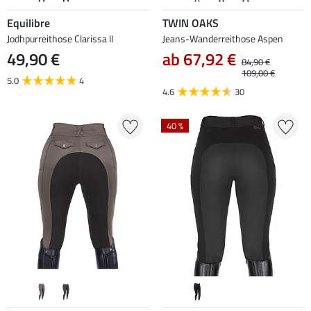
Equilibre
TWIN OAKS
Jodhpurreithose Clarissa II
Jeans-Wanderreithose Aspen
49,90 €
ab 67,92 €
84,90 €
109,00 €
5.0
4
4.6
30
40 %