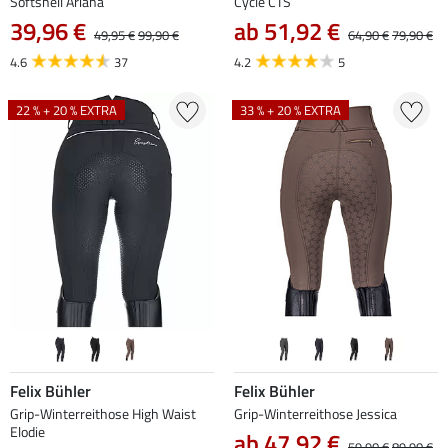
Softshell Ariana
Cycle CTS
39,96 €
ab 51,92 €
49,95 €
99,90 €
64,90 €
79,90 €
4.6
37
4.2
5
22 % + 20 % EXTRA
33 % + 20 % EXTRA
Felix Bühler
Felix Bühler
Grip-Winterreithose High Waist
Grip-Winterreithose Jessica
Elodie
ab 47,92 €
59,90 €
89,90 €