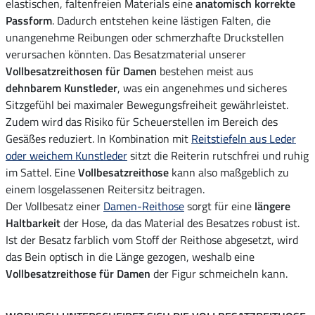
elastischen, faltenfreien Materials eine
anatomisch korrekte
Passform
. Dadurch entstehen keine lästigen Falten, die
unangenehme Reibungen oder schmerzhafte Druckstellen
verursachen könnten. Das Besatzmaterial unserer
Vollbesatzreithosen für Damen
bestehen meist aus
dehnbarem Kunstleder
, was ein angenehmes und sicheres
Sitzgefühl bei maximaler Bewegungsfreiheit gewährleistet.
Zudem wird das Risiko für Scheuerstellen im Bereich des
Gesäßes reduziert. In Kombination mit
Reitstiefeln aus Leder
oder weichem Kunstleder
sitzt die Reiterin rutschfrei und ruhig
im Sattel. Eine
Vollbesatzreithose
kann also maßgeblich zu
einem losgelassenen Reitersitz beitragen.
Der Vollbesatz einer
Damen-Reithose
sorgt für eine
längere
Haltbarkeit
der Hose, da das Material des Besatzes robust ist.
Ist der Besatz farblich vom Stoff der Reithose abgesetzt, wird
das Bein optisch in die Länge gezogen, weshalb eine
Vollbesatzreithose für Damen
der Figur schmeicheln kann.