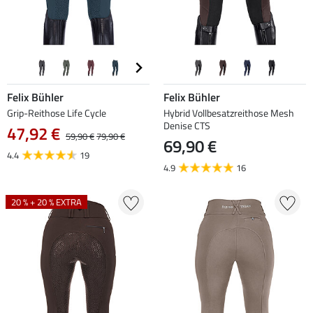
Felix Bühler
Felix Bühler
Grip-Reithose Life Cycle
Hybrid Vollbesatzreithose Mesh
Denise CTS
47,92 €
59,90 €
79,90 €
69,90 €
4.4
19
4.9
16
20 % + 20 % EXTRA