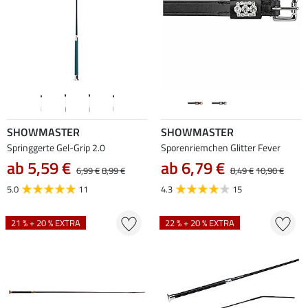
SHOWMASTER
SHOWMASTER
Springgerte Gel-Grip 2.0
Sporenriemchen Glitter Fever
ab 5,59 €
ab 6,79 €
6,99 €
8,99 €
8,49 €
10,90 €
5.0
11
4.3
15
21 % + 20 % EXTRA
22 % + 20 % EXTRA