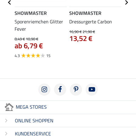
SHOWMASTER
SHOWMASTER
SHO
Sporenriemchen Glitter
Dressurgerte Carbon
Sprin
Fever
16,90 €
21,90 €
8,99 €
13,52 €
ab 
8,49 €
10,90 €
ab 6,79 €
5.0
4.3
15
MEGA STORES
ONLINE SHOPPEN
KUNDENSERVICE