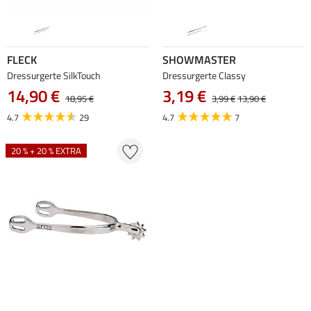
FLECK
SHOWMASTER
Dressurgerte SilkTouch
Dressurgerte Classy
14,90 €
3,19 €
18,95 €
3,99 €
13,90 €
4.7
29
4.7
7
20 % + 20 % EXTRA