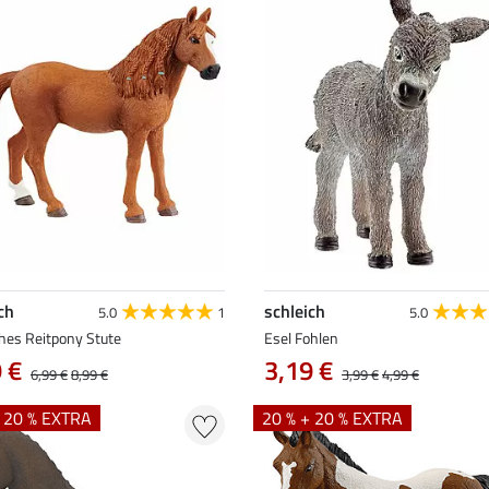
ch
schleich
5.0
1
5.0
hes Reitpony Stute
Esel Fohlen
 €
3,19 €
6,99 €
8,99 €
3,99 €
4,99 €
+ 20 % EXTRA
20 % + 20 % EXTRA