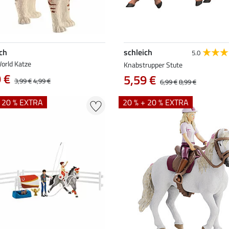
ch
schleich
5.0
orld Katze
Knabstrupper Stute
 €
5,59 €
3,99 €
4,99 €
6,99 €
8,99 €
+ 20 % EXTRA
20 % + 20 % EXTRA