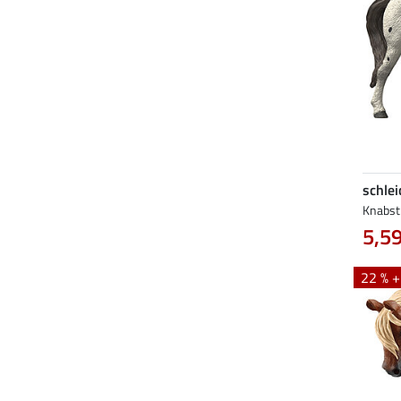
schlei
Knabst
5,59
22 % 