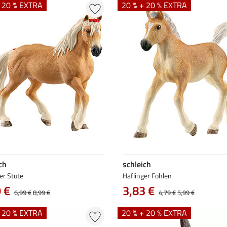
+ 20 % EXTRA
20 % + 20 % EXTRA
ch
schleich
er Stute
Haflinger Fohlen
 €
3,83 €
6,99 €
8,99 €
4,79 €
5,99 €
+ 20 % EXTRA
20 % + 20 % EXTRA