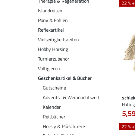
Therapie & Regeneration
22 % 
Islandreiten
Pony & Fohlen
Reflexartikel
Vielseitigkeitsreiten
Hobby Horsing
Turnierzubehör
Voltigieren
Geschenkartikel & Bücher
Gutscheine
Advents- & Weihnachtszeit
schlei
Hafling
Kalender
5,59
Reitbücher
Horsly & Plüschtiere
22 % 