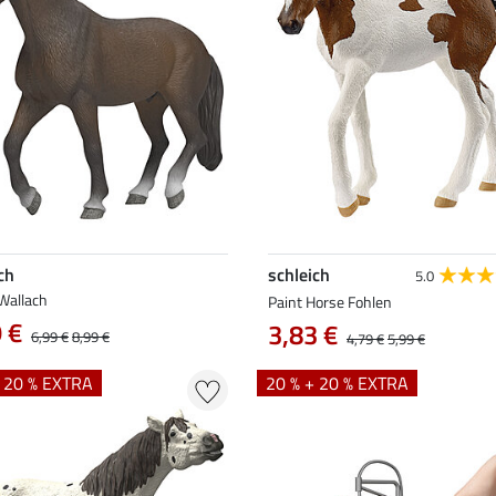
ch
schleich
5.0
allach
Paint Horse Fohlen
 €
3,83 €
6,99 €
8,99 €
4,79 €
5,99 €
+ 20 % EXTRA
20 % + 20 % EXTRA