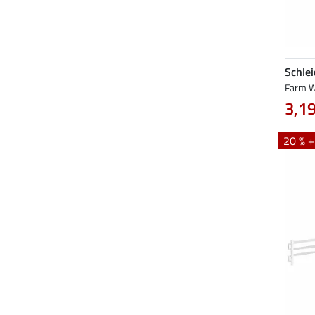
Schlei
Farm W
3,19
20 % 