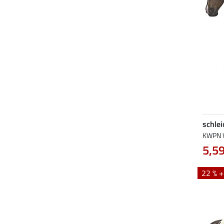
schlei
KWPN W
5,59
22 % 