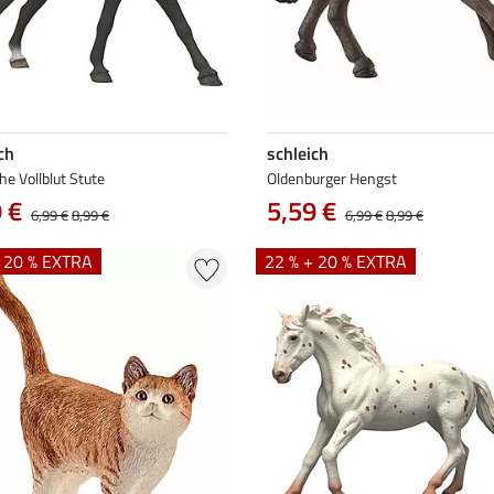
ch
schleich
he Vollblut Stute
Oldenburger Hengst
 €
5,59 €
6,99 €
8,99 €
6,99 €
8,99 €
+ 20 % EXTRA
22 % + 20 % EXTRA