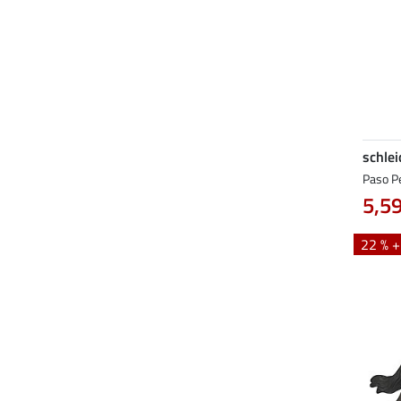
schlei
Paso P
5,59
22 % 