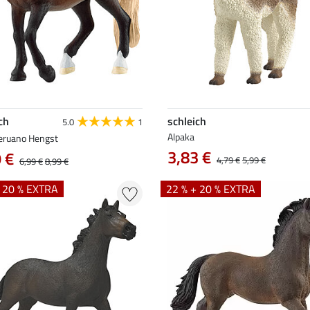
ch
schleich
5.0
1
Alpaka
eruano Hengst
3,83 €
 €
4,79 €
5,99 €
6,99 €
8,99 €
+ 20 % EXTRA
22 % + 20 % EXTRA