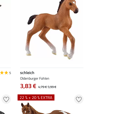
schleich
5
Oldenburger Fohlen
3,83 €
4,79 €
5,99 €
22 % + 20 % EXTRA