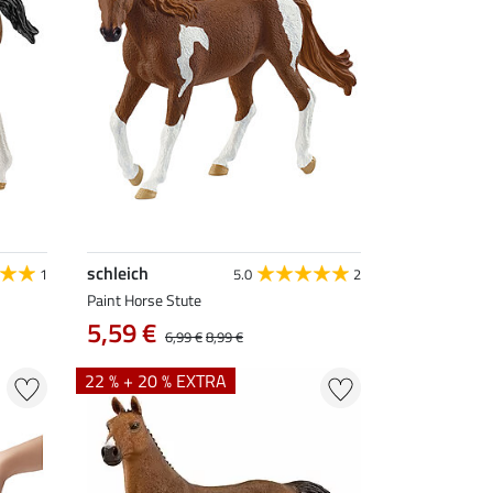
schleich
1
5.0
2
Paint Horse Stute
5,59 €
6,99 €
8,99 €
22 % + 20 % EXTRA