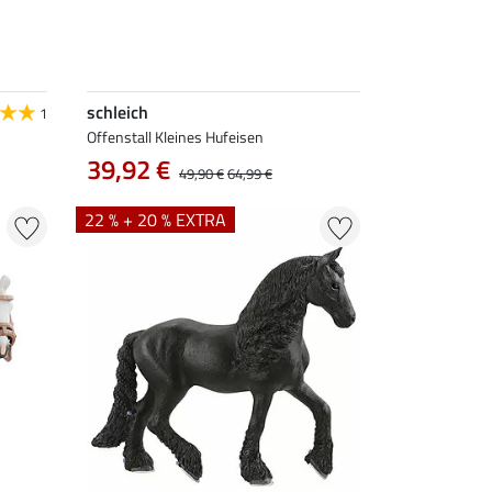
schleich
1
Offenstall Kleines Hufeisen
39,92 €
49,90 €
64,99 €
22 % + 20 % EXTRA