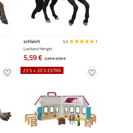
schleich
5.0
1
Lusitano Hengst
5,59 €
6,99 €
8,99 €
23 % + 20 % EXTRA