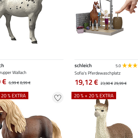
ch
schleich
5.0
rupper Wallach
Sofia's Pferdewaschplatz
 €
19,12 €
6,99 €
8,99 €
23,90 €
29,99 €
+ 20 % EXTRA
20 % + 20 % EXTRA