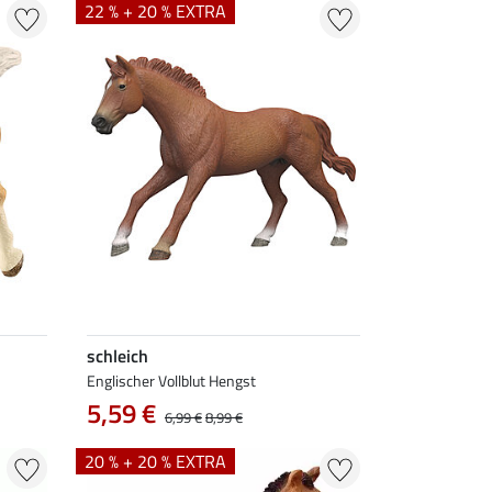
22 % + 20 % EXTRA
schleich
Englischer Vollblut Hengst
5,59 €
6,99 €
8,99 €
20 % + 20 % EXTRA