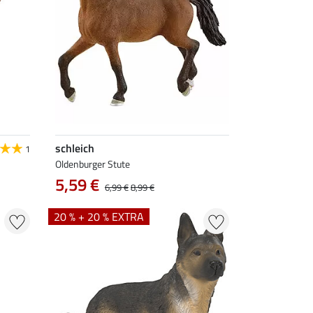
schleich
1
Oldenburger Stute
5,59 €
6,99 €
8,99 €
20 % + 20 % EXTRA