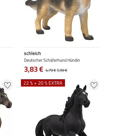
schleich
Deutscher Schäferhund Hündin
3,83 €
4,79 €
5,99 €
22 % + 20 % EXTRA