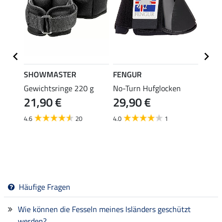
SHOWMASTER
FENGUR
SHO
dge
Gewichtsringe 220 g
No-Turn Hufglocken
Fesse
21,90 €
29,90 €
(7,99 €
7,9
4.6
20
4.0
1
5.0
Häufige Fragen
Wie können die Fesseln meines Isländers geschützt
werden?