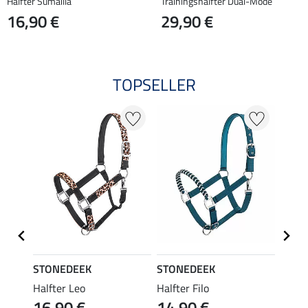
Halfter Sumailla
Trainingshalfter Dual-Mode
16,90 €
29,90 €
TOPSELLER
STONEDEEK
STONEDEEK
STON
g ll
Halfter Leo
Halfter Filo
Char
16,90 €
14,90 €
5,9