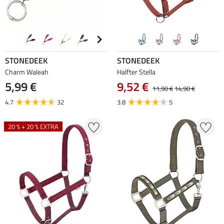
STONEDEEK
STONEDEEK
Charm Waleah
Halfter Stella
5,99 €
9,52 €
11,90 €
14,90 €
4.7
32
3.8
5
20 % + 20 % EXTRA