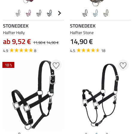
STONEDEEK
STONEDEEK
Halfter Holly
Halfter Stone
ab 9,52 €
14,90 €
11,90 €
14,90 €
4.9
8
4.5
18
18 %